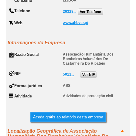
Concelho
LISBOA
Telefone
26328...
Ver Telefone
Web
www.ahbvcr.pt
Informações da Empresa
Razão Social
Associação Humanitária Dos
Bombeiros Voluntários De
Castanheira Do Ribatejo
NIF
5011...
Ver NIF
Forma jurídica
ASS
Atividade
Atividades de protecção civil
Aceda grátis ao relatório desta empresa
Localização Geográfica de Associação