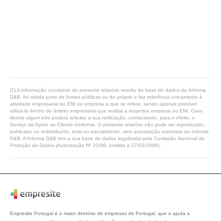
(1) A informação constante do presente relatório resulta da base de dados da Informa
D&B, foi obtida junto de fontes públicas ou do próprio e faz referência unicamente à
atividade empresarial do ENI ou empresa a que se refere, sendo apenas possível
utilizá-la dentro do âmbito empresarial que realiza a respetiva empresa ou ENI. Caso
detete algum erro poderá solicitar a sua retificação, contactando, para o efeito, o
Serviço de Apoio ao Cliente eInforma. O presente relatório não pode ser reproduzido,
publicado ou redistribuído, total ou parcialmente, sem autorização expressa da Informa
D&B. A Informa D&B tem a sua base de dados legalizada pela Comissão Nacional de
Proteção de Dados (Autorização Nº 32/96, emitida a 27/02/1996).
Empresite Portugal é o maior diretório de empresas de Portugal, que o ajuda a