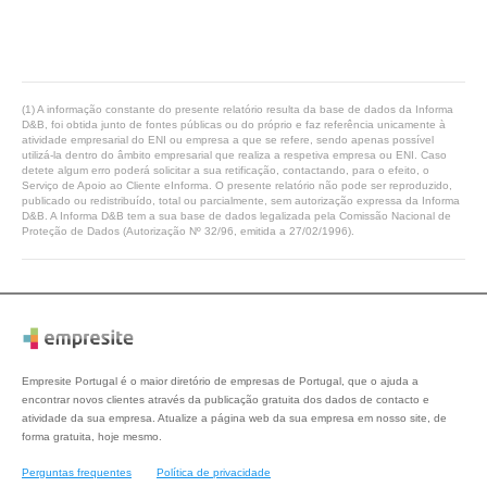
(1) A informação constante do presente relatório resulta da base de dados da Informa
D&B, foi obtida junto de fontes públicas ou do próprio e faz referência unicamente à
atividade empresarial do ENI ou empresa a que se refere, sendo apenas possível
utilizá-la dentro do âmbito empresarial que realiza a respetiva empresa ou ENI. Caso
detete algum erro poderá solicitar a sua retificação, contactando, para o efeito, o
Serviço de Apoio ao Cliente eInforma. O presente relatório não pode ser reproduzido,
publicado ou redistribuído, total ou parcialmente, sem autorização expressa da Informa
D&B. A Informa D&B tem a sua base de dados legalizada pela Comissão Nacional de
Proteção de Dados (Autorização Nº 32/96, emitida a 27/02/1996).
Empresite Portugal é o maior diretório de empresas de Portugal, que o ajuda a
encontrar novos clientes através da publicação gratuita dos dados de contacto e
atividade da sua empresa. Atualize a página web da sua empresa em nosso site, de
forma gratuita, hoje mesmo.
Perguntas frequentes
Política de privacidade