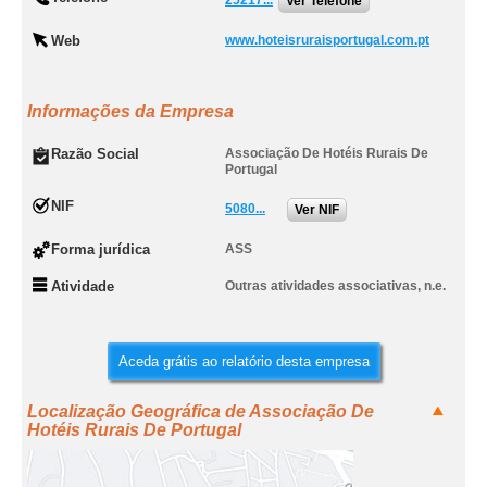
25217...
Ver Telefone
Web
www.hoteisruraisportugal.com.pt
Informações da Empresa
Razão Social
Associação De Hotéis Rurais De
Portugal
NIF
5080...
Ver NIF
Forma jurídica
ASS
Atividade
Outras atividades associativas, n.e.
Aceda grátis ao relatório desta empresa
Localização Geográfica de Associação De
Hotéis Rurais De Portugal