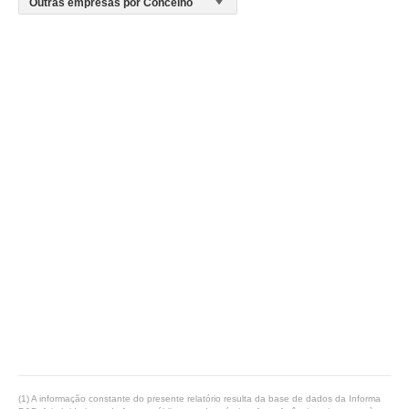
(1) A informação constante do presente relatório resulta da base de dados da Informa