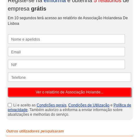
Registe-se na
eInforma
e obtenha
5 relatórios
de
empresa
grátis
Em 10 segundos terá acesso ao relatório de Associação Holandesa De
Lisboa
Nome e apelidos
Email
NIF
Telefone
Li e aceito as
Condições gerais
,
Condições de Utilização
e
Política de
privacidade
. Também autorizo a eInforma a enviar informação sobre
atualizações e melhorias do serviço.
Outros utilizadores pesquisaram