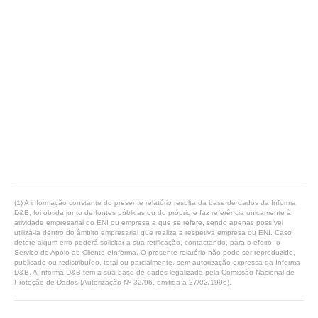
(1) A informação constante do presente relatório resulta da base de dados da Informa
D&B, foi obtida junto de fontes públicas ou do próprio e faz referência unicamente à
atividade empresarial do ENI ou empresa a que se refere, sendo apenas possível
utilizá-la dentro do âmbito empresarial que realiza a respetiva empresa ou ENI. Caso
detete algum erro poderá solicitar a sua retificação, contactando, para o efeito, o
Serviço de Apoio ao Cliente eInforma. O presente relatório não pode ser reproduzido,
publicado ou redistribuído, total ou parcialmente, sem autorização expressa da Informa
D&B. A Informa D&B tem a sua base de dados legalizada pela Comissão Nacional de
Proteção de Dados (Autorização Nº 32/96, emitida a 27/02/1996).