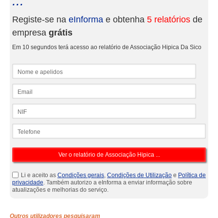
...
Registe-se na
eInforma
e obtenha
5 relatórios
de
empresa
grátis
Em 10 segundos terá acesso ao relatório de Associação Hipica Da Sico
Nome e apelidos
Email
NIF
Telefone
Li e aceito as
Condições gerais
,
Condições de Utilização
e
Política de
privacidade
. Também autorizo a eInforma a enviar informação sobre
atualizações e melhorias do serviço.
Outros utilizadores pesquisaram