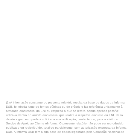
(1) A informação constante do presente relatório resulta da base de dados da Informa
D&B, foi obtida junto de fontes públicas ou do próprio e faz referência unicamente à
atividade empresarial do ENI ou empresa a que se refere, sendo apenas possível
utilizá-la dentro do âmbito empresarial que realiza a respetiva empresa ou ENI. Caso
detete algum erro poderá solicitar a sua retificação, contactando, para o efeito, o
Serviço de Apoio ao Cliente eInforma. O presente relatório não pode ser reproduzido,
publicado ou redistribuído, total ou parcialmente, sem autorização expressa da Informa
D&B. A Informa D&B tem a sua base de dados legalizada pela Comissão Nacional de