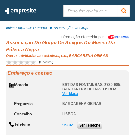
Pesquisar:
Início Empresite Portugal
Associação Do Grupo...
Informação oferecida por
Associação Do Grupo De Amigos Do Museu Da
Pólvora Negra
Outras atividades associativas, n.e., BARCARENA OEIRAS
(
0
votos)
Endereço e contato
Morada
EST DAS FONTAINHAS, 2730-085
,
BARCARENA OEIRAS
,
LISBOA
Ver Mapa
Freguesia
BARCARENA OEIRAS
Concelho
LISBOA
Telefone
96202...
Ver Telefone