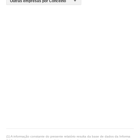
(1) A informação constante do presente relatório resulta da base de dados da Informa