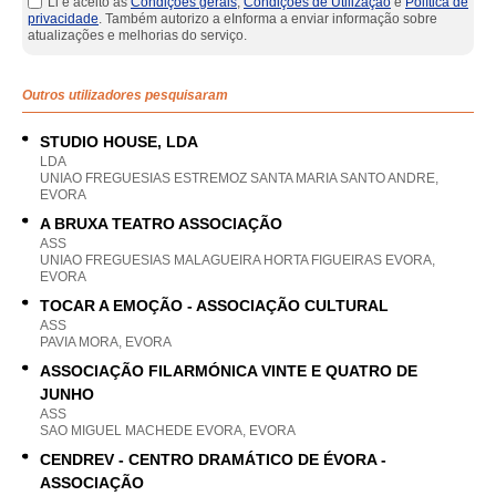
Li e aceito as
Condições gerais
,
Condições de Utilização
e
Política de
privacidade
. Também autorizo a eInforma a enviar informação sobre
atualizações e melhorias do serviço.
Outros utilizadores pesquisaram
STUDIO HOUSE, LDA
LDA
UNIAO FREGUESIAS ESTREMOZ SANTA MARIA SANTO ANDRE,
EVORA
A BRUXA TEATRO ASSOCIAÇÃO
ASS
UNIAO FREGUESIAS MALAGUEIRA HORTA FIGUEIRAS EVORA,
EVORA
TOCAR A EMOÇÃO - ASSOCIAÇÃO CULTURAL
ASS
PAVIA MORA, EVORA
ASSOCIAÇÃO FILARMÓNICA VINTE E QUATRO DE
JUNHO
ASS
SAO MIGUEL MACHEDE EVORA, EVORA
CENDREV - CENTRO DRAMÁTICO DE ÉVORA -
ASSOCIAÇÃO