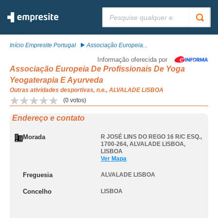
Pesquisar:
Início Empresite Portugal
Associação Europeia...
Informação oferecida por
Associação Europeia De Profissionais De Yoga
Yeogaterapia E Ayurveda
Outras atividades desportivas, n.e., ALVALADE LISBOA
(
0
votos)
Endereço e contato
Morada
R JOSÉ LINS DO REGO 16 R/C ESQ.,
1700-264
,
ALVALADE LISBOA
,
LISBOA
Ver Mapa
Freguesia
ALVALADE LISBOA
Concelho
LISBOA