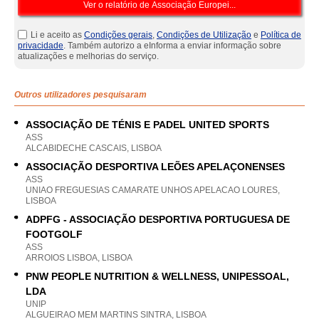
Li e aceito as
Condições gerais
,
Condições de Utilização
e
Política de
privacidade
. Também autorizo a eInforma a enviar informação sobre
atualizações e melhorias do serviço.
Outros utilizadores pesquisaram
ASSOCIAÇÃO DE TÉNIS E PADEL UNITED SPORTS
ASS
ALCABIDECHE CASCAIS, LISBOA
ASSOCIAÇÃO DESPORTIVA LEÕES APELAÇONENSES
ASS
UNIAO FREGUESIAS CAMARATE UNHOS APELACAO LOURES,
LISBOA
ADPFG - ASSOCIAÇÃO DESPORTIVA PORTUGUESA DE
FOOTGOLF
ASS
ARROIOS LISBOA, LISBOA
PNW PEOPLE NUTRITION & WELLNESS, UNIPESSOAL,
LDA
UNIP
ALGUEIRAO MEM MARTINS SINTRA, LISBOA