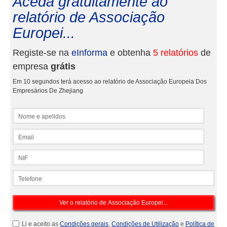
Aceda gratuitamente ao
relatório de Associação
Europei...
Registe-se na
eInforma
e obtenha
5 relatórios
de
empresa
grátis
Em 10 segundos terá acesso ao relatório de Associação Europeia Dos
Empresários De Zhejiang
Nome e apelidos
Email
NIF
Telefone
Li e aceito as
Condições gerais
,
Condições de Utilização
e
Política de