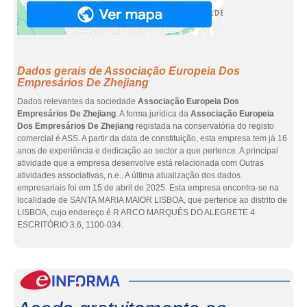
Dados gerais de Associação Europeia Dos
Empresários De Zhejiang
Dados relevantes da sociedade
Associação Europeia Dos
Empresários De Zhejiang
. A forma jurídica da
Associação Europeia
Dos Empresários De Zhejiang
registada na conservatória do registo
comercial é ASS. A partir da data de constituição, esta empresa tem já 16
anos de experiência e dedicação ao sector a que pertence. A principal
atividade que a empresa desenvolve está relacionada com Outras
atividades associativas, n.e.. A última atualização dos dados
empresariais foi em 15 de abril de 2025. Esta empresa encontra-se na
localidade de SANTA MARIA MAIOR LISBOA, que pertence ao distrito de
LISBOA, cujo endereço é R ARCO MARQUÊS DO ALEGRETE 4
ESCRITÓRIO 3.6, 1100-034.
eInf