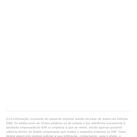
(1) A informação constante do presente relatório resulta da base de dados da Informa
D&B, foi obtida junto de fontes públicas ou do próprio e faz referência unicamente à
atividade empresarial do ENI ou empresa a que se refere, sendo apenas possível
utilizá-la dentro do âmbito empresarial que realiza a respetiva empresa ou ENI. Caso
detete algum erro poderá solicitar a sua retificação, contactando, para o efeito, o