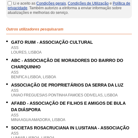
Li e aceito as
Condições gerais
,
Condições de Utilização
e
Política de
privacidade
. Também autorizo a eInforma a enviar informação sobre
atualizações e melhorias do serviço.
Outros utilizadores pesquisaram
GATO RUIM - ASSOCIAÇÃO CULTURAL
ASS
LOURES, LISBOA
ABC - ASSOCIAÇÃO DE MORADORES DO BAIRRO DO
CHARQUINHO
ASS
BENFICA LISBOA, LISBOA
ASSOCIAÇÃO DE PROPRIETÁRIOS DA SERRA DA LUZ
ASS
UNIAO FREGUESIAS PONTINHA FAMOES ODIVELAS, LISBOA
AFABD - ASSOCIAÇÃO DE FILHOS E AMIGOS DE BULA
DA DIÁSPORA
ASS
MINA AGUA AMADORA, LISBOA
SOCIETAS ROSACRUCIANA IN LUSITANA - ASSOCIAÇÃO
ASS