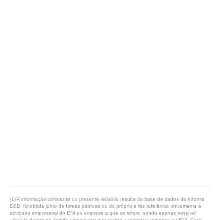
(1) A informação constante do presente relatório resulta da base de dados da Informa
D&B, foi obtida junto de fontes públicas ou do próprio e faz referência unicamente à
atividade empresarial do ENI ou empresa a que se refere, sendo apenas possível
utilizá-la dentro do âmbito empresarial que realiza a respetiva empresa ou ENI. Caso