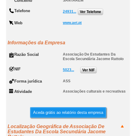
Concelho
SANTARÉM
Telefone
24931...
Ver Telefone
Web
www.aet.pt
Informações da Empresa
Razão Social
Associação De Estudantes Da
Escola Secundária Jacome Rattolo
NIF
5023...
Ver NIF
Forma jurídica
ASS
Atividade
Associações culturais e recreativas
Aceda grátis ao relatório desta empresa
Localização Geográfica de Associação De
Estudantes Da Escola Secundária Jacome