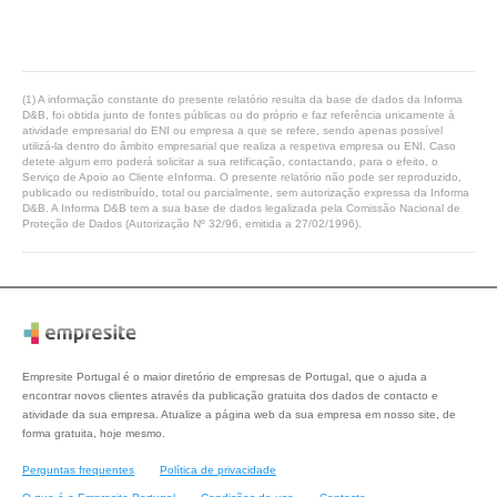
(1) A informação constante do presente relatório resulta da base de dados da Informa
D&B, foi obtida junto de fontes públicas ou do próprio e faz referência unicamente à
atividade empresarial do ENI ou empresa a que se refere, sendo apenas possível
utilizá-la dentro do âmbito empresarial que realiza a respetiva empresa ou ENI. Caso
detete algum erro poderá solicitar a sua retificação, contactando, para o efeito, o
Serviço de Apoio ao Cliente eInforma. O presente relatório não pode ser reproduzido,
publicado ou redistribuído, total ou parcialmente, sem autorização expressa da Informa
D&B. A Informa D&B tem a sua base de dados legalizada pela Comissão Nacional de
Proteção de Dados (Autorização Nº 32/96, emitida a 27/02/1996).
Empresite Portugal é o maior diretório de empresas de Portugal, que o ajuda a
encontrar novos clientes através da publicação gratuita dos dados de contacto e
atividade da sua empresa. Atualize a página web da sua empresa em nosso site, de
forma gratuita, hoje mesmo.
Perguntas frequentes
Política de privacidade