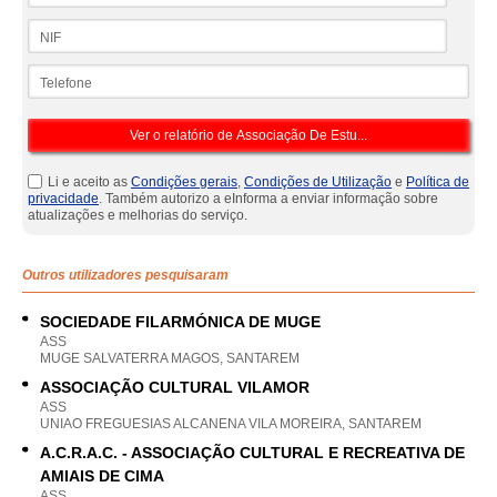
NIF
Telefone
Li e aceito as
Condições gerais
,
Condições de Utilização
e
Política de
privacidade
. Também autorizo a eInforma a enviar informação sobre
atualizações e melhorias do serviço.
Outros utilizadores pesquisaram
SOCIEDADE FILARMÓNICA DE MUGE
ASS
MUGE SALVATERRA MAGOS, SANTAREM
ASSOCIAÇÃO CULTURAL VILAMOR
ASS
UNIAO FREGUESIAS ALCANENA VILA MOREIRA, SANTAREM
A.C.R.A.C. - ASSOCIAÇÃO CULTURAL E RECREATIVA DE
AMIAIS DE CIMA
ASS