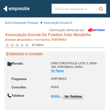
Pesquisar:
Início Empresite Portugal
Associação Escola D...
Informação oferecida por
Associação Escola De Futebol João Moutinho
Ensinos desportivo e recreativo, PORTIMAO
(
0
votos)
Endereço e contato
Morada
URB CONSTRALIS LOTE 3, 8500-
780
,
PORTIMAO
,
FARO
Ver Mapa
Freguesia
PORTIMAO
Concelho
FARO
Telefone
96466...
Ver Telefone