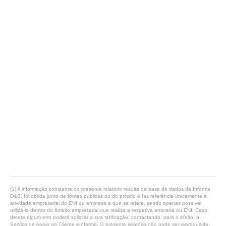
(1) A informação constante do presente relatório resulta da base de dados da Informa
D&B, foi obtida junto de fontes públicas ou do próprio e faz referência unicamente à
atividade empresarial do ENI ou empresa a que se refere, sendo apenas possível
utilizá-la dentro do âmbito empresarial que realiza a respetiva empresa ou ENI. Caso
detete algum erro poderá solicitar a sua retificação, contactando, para o efeito, o
Serviço de Apoio ao Cliente eInforma. O presente relatório não pode ser reproduzido,