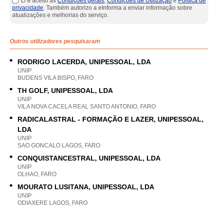
Li e aceito as
Condições gerais
,
Condições de Utilização
e
Política de
privacidade
. Também autorizo a eInforma a enviar informação sobre
atualizações e melhorias do serviço.
Outros utilizadores pesquisaram
RODRIGO LACERDA, UNIPESSOAL, LDA
UNIP
BUDENS VILA BISPO, FARO
TH GOLF, UNIPESSOAL, LDA
UNIP
VILA NOVA CACELA REAL SANTO ANTONIO, FARO
RADICALASTRAL - FORMAÇÃO E LAZER, UNIPESSOAL,
LDA
UNIP
SAO GONCALO LAGOS, FARO
CONQUISTANCESTRAL, UNIPESSOAL, LDA
UNIP
OLHAO, FARO
MOURATO LUSITANA, UNIPESSOAL, LDA
UNIP
ODIAXERE LAGOS, FARO