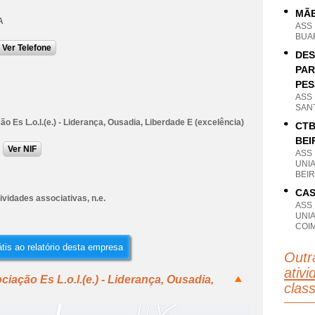
MÃE
A
ASS
BUAR
Ver Telefone
DES
PAR
PES
ASS
SANT
o Es L.o.l.(e.) - Liderança, Ousadia, Liberdade E (excelência)
CTB
BEI
Ver NIF
ASS
UNI
BEIR
CAS
ividades associativas, n.e.
ASS
UNI
COI
tis ao relatório desta empresa
Outr
ativi
iação Es L.o.l.(e.) - Liderança, Ousadia,
clas