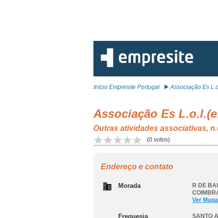
Início Empresite Portugal
Associação Es L.o.
Associação Es L.o.l.(e
Outras atividades associativas
(
0
votos)
Endereço e contato
Morada
R DE BAI
COIMBR
Ver Mapa
Freguesia
SANTO A