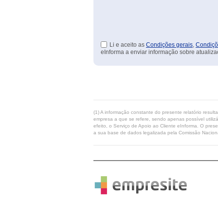
Li e aceito as
Condições gerais
,
Condiçõ
eInforma a enviar informação sobre atualiza
(1) A informação constante do presente relatório resul
empresa a que se refere, sendo apenas possível utilizá
efeito, o Serviço de Apoio ao Cliente eInforma. O pres
a sua base de dados legalizada pela Comissão Naciona