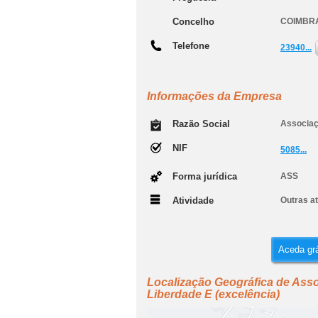
Concelho
COIMBR
Telefone
23940...
Informações da Empresa
Razão Social
Associaçã
NIF
5085...
Forma jurídica
ASS
Atividade
Outras at
Aceda grá
Localização Geográfica de Assoc
Liberdade E (excelência)