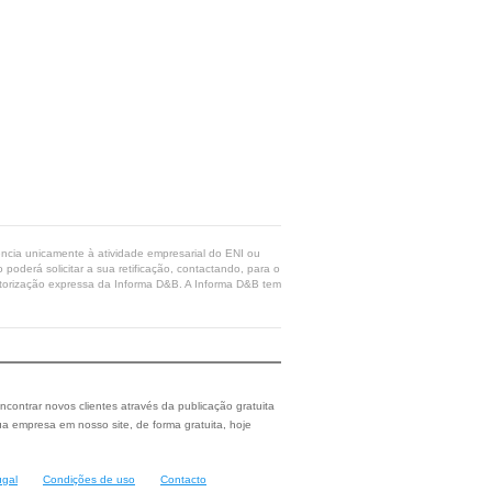
rência unicamente à atividade empresarial do ENI ou
poderá solicitar a sua retificação, contactando, para o
 autorização expressa da Informa D&B. A Informa D&B tem
ncontrar novos clientes através da publicação gratuita
a empresa em nosso site, de forma gratuita, hoje
ugal
Condições de uso
Contacto