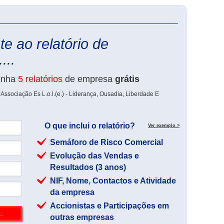
eInforma
e ao relatório de
...
enha
5 relatórios
de empresa
grátis
Associação Es L.o.l.(e.) - Liderança, Ousadia, Liberdade E
O que inclui o relatório?
Ver exemplo >
Semáforo de Risco Comercial
Evolução das Vendas e
Resultados (3 anos)
NIF, Nome, Contactos e Atividade
da empresa
Accionistas e Participações em
outras empresas