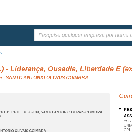
Pesquisar:
l...
.) - Liderança, Ousadia, Liberdade E (e
, n.e., SANTO ANTONIO OLIVAIS COIMBRA
Outr
RES
XO 31 1ºFTE., 3030-108
,
SANTO ANTONIO OLIVAIS COIMBRA
,
AS
A
ASS
UNI
CRU
NTONIO OLIVAIS COIMBRA