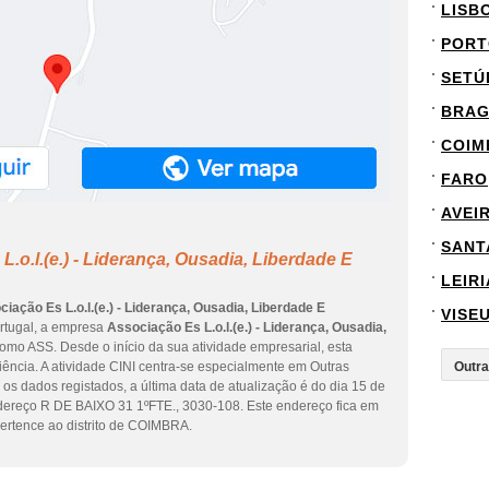
LISB
PORT
SETÚ
BRA
COIM
FARO
AVEI
SANT
.o.l.(e.) - Liderança, Ousadia, Liberdade E
LEIRI
iação Es L.o.l.(e.) - Liderança, Ousadia, Liberdade E
VISE
ortugal, a empresa
Associação Es L.o.l.(e.) - Liderança, Ousadia,
como ASS. Desde o início da sua atividade empresarial, esta
ência. A atividade CINI centra-se especialmente em Outras
 os dados registados, a última data de atualização é do dia 15 de
ndereço R DE BAIXO 31 1ºFTE., 3030-108. Este endereço fica em
tence ao distrito de COIMBRA.