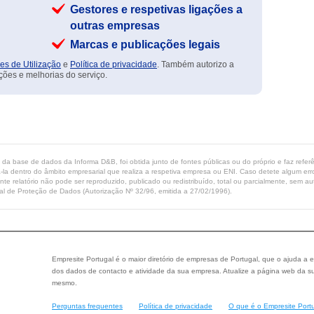
Gestores e respetivas ligações a
outras empresas
Marcas e publicações legais
es de Utilização
e
Política de privacidade
. Também autorizo a
ções e melhorias do serviço.
ta da base de dados da Informa D&B, foi obtida junto de fontes públicas ou do próprio e faz refe
-la dentro do âmbito empresarial que realiza a respetiva empresa ou ENI. Caso detete algum erro 
ente relatório não pode ser reproduzido, publicado ou redistribuído, total ou parcialmente, sem
l de Proteção de Dados (Autorização Nº 32/96, emitida a 27/02/1996).
Empresite Portugal é o maior diretório de empresas de Portugal, que o ajuda a e
dos dados de contacto e atividade da sua empresa. Atualize a página web da su
mesmo.
Perguntas frequentes
Política de privacidade
O que é o Empresite Port