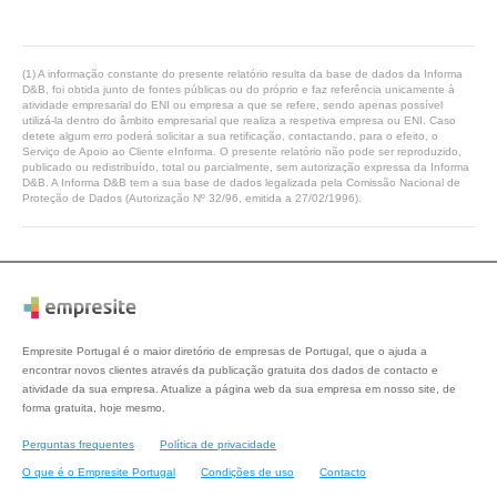
(1) A informação constante do presente relatório resulta da base de dados da Informa
D&B, foi obtida junto de fontes públicas ou do próprio e faz referência unicamente à
atividade empresarial do ENI ou empresa a que se refere, sendo apenas possível
utilizá-la dentro do âmbito empresarial que realiza a respetiva empresa ou ENI. Caso
detete algum erro poderá solicitar a sua retificação, contactando, para o efeito, o
Serviço de Apoio ao Cliente eInforma. O presente relatório não pode ser reproduzido,
publicado ou redistribuído, total ou parcialmente, sem autorização expressa da Informa
D&B. A Informa D&B tem a sua base de dados legalizada pela Comissão Nacional de
Proteção de Dados (Autorização Nº 32/96, emitida a 27/02/1996).
Empresite Portugal é o maior diretório de empresas de Portugal, que o ajuda a
encontrar novos clientes através da publicação gratuita dos dados de contacto e
atividade da sua empresa. Atualize a página web da sua empresa em nosso site, de
forma gratuita, hoje mesmo.
Perguntas frequentes
Política de privacidade
O que é o Empresite Portugal
Condições de uso
Contacto