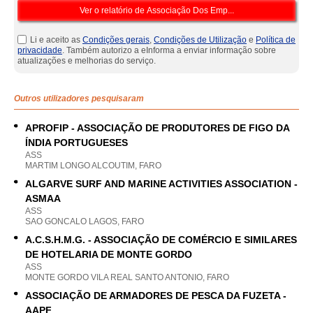
Li e aceito as
Condições gerais
,
Condições de Utilização
e
Política de
privacidade
. Também autorizo a eInforma a enviar informação sobre
atualizações e melhorias do serviço.
Outros utilizadores pesquisaram
APROFIP - ASSOCIAÇÃO DE PRODUTORES DE FIGO DA
ÍNDIA PORTUGUESES
ASS
MARTIM LONGO ALCOUTIM, FARO
ALGARVE SURF AND MARINE ACTIVITIES ASSOCIATION -
ASMAA
ASS
SAO GONCALO LAGOS, FARO
A.C.S.H.M.G. - ASSOCIAÇÃO DE COMÉRCIO E SIMILARES
DE HOTELARIA DE MONTE GORDO
ASS
MONTE GORDO VILA REAL SANTO ANTONIO, FARO
ASSOCIAÇÃO DE ARMADORES DE PESCA DA FUZETA -
AAPF