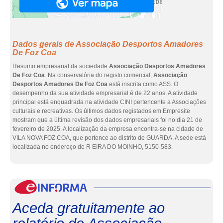
Dados gerais de Associação Desportos Amadores
De Foz Coa
Resumo empresarial da sociedade
Associação Desportos Amadores
De Foz Coa
. Na conservatória do registo comercial,
Associação
Desportos Amadores De Foz Coa
está inscrita como ASS. O
desempenho da sua atividade empresarial é de 22 anos. A atividade
principal está enquadrada na atividade CINI pertencente a Associações
culturais e recreativas. Os últimos dados registados em Empresite
mostram que a última revisão dos dados empresariais foi no dia 21 de
fevereiro de 2025. A localização da empresa encontra-se na cidade de
VILA NOVA FOZ COA, que pertence ao distrito de GUARDA. A sede está
localizada no endereço de R EIRA DO MOINHO, 5150-583.
eInf
Aceda gratuitamente ao