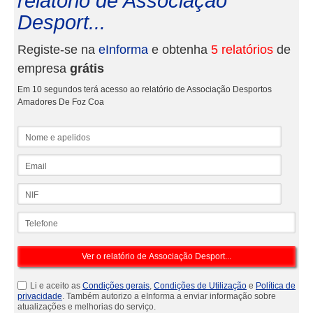
relatório de Associação
Desport...
Registe-se na
eInforma
e obtenha
5 relatórios
de
empresa
grátis
Em 10 segundos terá acesso ao relatório de Associação Desportos
Amadores De Foz Coa
Nome e apelidos
Email
NIF
Telefone
Li e aceito as
Condições gerais
,
Condições de Utilização
e
Política de
privacidade
. Também autorizo a eInforma a enviar informação sobre
atualizações e melhorias do serviço.