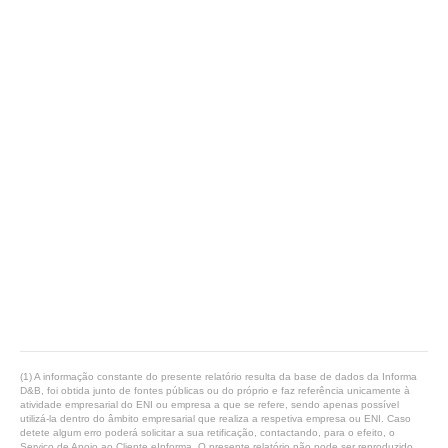
(1) A informação constante do presente relatório resulta da base de dados da Informa
D&B, foi obtida junto de fontes públicas ou do próprio e faz referência unicamente à
atividade empresarial do ENI ou empresa a que se refere, sendo apenas possível
utilizá-la dentro do âmbito empresarial que realiza a respetiva empresa ou ENI. Caso
detete algum erro poderá solicitar a sua retificação, contactando, para o efeito, o
Serviço de Apoio ao Cliente eInforma. O presente relatório não pode ser reproduzido,