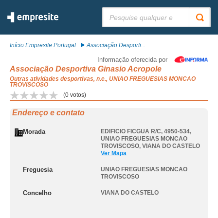
Pesquisar:
Início Empresite Portugal
Associação Desporti...
Informação oferecida por
Associação Desportiva Ginasio Acropole
Outras atividades desportivas, n.e., UNIAO FREGUESIAS MONCAO
TROVISCOSO
(
0
votos)
Endereço e contato
Morada
EDIFICIO FICGUA R/C, 4950-534
,
UNIAO FREGUESIAS MONCAO
TROVISCOSO
,
VIANA DO CASTELO
Ver Mapa
Freguesia
UNIAO FREGUESIAS MONCAO
TROVISCOSO
Concelho
VIANA DO CASTELO