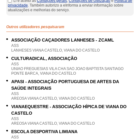
Li e aceito as
Condições gerais
,
Condições de Utilização
e
Política de
privacidade
. Também autorizo a eInforma a enviar informação sobre
atualizações e melhorias do serviço.
Outros utilizadores pesquisaram
ASSOCIAÇÃO CAÇADORES LANHESES - ZCAML
ASS
LANHESES VIANA CASTELO, VIANA DO CASTELO
CULTURADICAL, ASSOCIAÇÃO
ASS
UNIAO FREGUESIAS VILA CHA SAO JOAO BAPTISTA SANTIAGO
PONTE BARCA, VIANA DO CASTELO
APASI - ASSOCIAÇÃO PORTUGUESA DE ARTES DA
SAÚDE INTEGRAIS
ASS
AREOSA VIANA CASTELO, VIANA DO CASTELO
VIANAEQUESTRE - ASSOCIAÇÃO HÍPICA DE VIANA DO
CASTELO
ASS
AREOSA VIANA CASTELO, VIANA DO CASTELO
ESCOLA DESPORTIVA LIMIANA
ASS