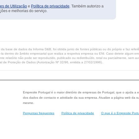
es de Utilização
e
Política de privacidade
. Também autorizo a
ções e melhorias do serviço.
ta da base de dados da Informa D&B, foi obtida junto de fontes públicas ou do próprio e faz refe
-la dentro do âmbito empresarial que realiza a respetiva empresa ou ENI. Caso detete algum erro 
ente relatório não pode ser reproduzido, publicado ou redistribuído, total ou parcialmente, sem
l de Proteção de Dados (Autorização Nº 32/96, emitida a 27/02/1996).
Empresite Portugal é o maior diretório de empresas de Portugal, que o ajuda a e
dos dados de contacto e atividade da sua empresa. Atualize a página web da su
mesmo.
Perguntas frequentes
Política de privacidade
O que é o Empresite Port