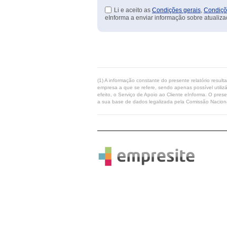
Li e aceito as
Condições gerais
,
Condiçõ
eInforma a enviar informação sobre atualiza
(1) A informação constante do presente relatório resul
empresa a que se refere, sendo apenas possível utilizá
efeito, o Serviço de Apoio ao Cliente eInforma. O pres
a sua base de dados legalizada pela Comissão Naciona