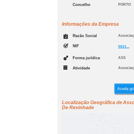
Concelho
PORTO
Informações da Empresa
Razão Social
Associaç
NIF
5021...
Forma jurídica
ASS
Atividade
Associaç
Aceda grá
Localização Geográfica de Asso
De Revinhade