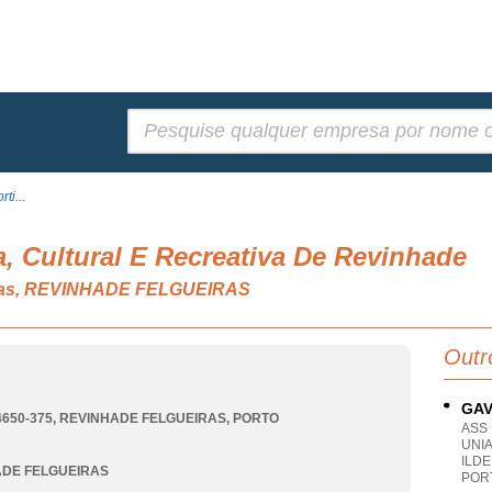
Pesquisar:
ti...
, Cultural E Recreativa De Revinhade
tivas, REVINHADE FELGUEIRAS
Outr
GAV
4650-375
,
REVINHADE FELGUEIRAS
,
PORTO
ASS
UNI
ILDE
ADE FELGUEIRAS
POR