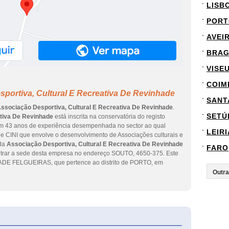
LISB
PORT
AVEI
BRA
VISE
COIM
portiva, Cultural E Recreativa De Revinhade
SANT
ssociação Desportiva, Cultural E Recreativa De Revinhade
.
SETÚ
ativa De Revinhade
está inscrita na conservatória do registo
tem 43 anos de experiência desempenhada no sector ao qual
LEIRI
ade CINI que envolve o desenvolvimento de Associações culturais e
 da
Associação Desportiva, Cultural E Recreativa De Revinhade
FARO
ontrar a sede desta empresa no endereço SOUTO, 4650-375. Este
ADE FELGUEIRAS, que pertence ao distrito de PORTO, em
eInforma