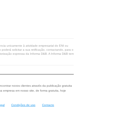
rência unicamente à atividade empresarial do ENI ou
poderá solicitar a sua retificação, contactando, para o
 autorização expressa da Informa D&B. A Informa D&B tem
ncontrar novos clientes através da publicação gratuita
a empresa em nosso site, de forma gratuita, hoje
ugal
Condições de uso
Contacto