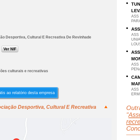
TUN
LEV
ASS
PAR
ASS
ASS
ão Desportiva, Cultural E Recreativa De Revinhade
UNI
LOU
Ver NIF
ASS
MO
ASS
PEN
ões culturais e recreativas
CAM
MAR
ASS
tis ao relatório desta empresa
ERM
ciação Desportiva, Cultural E Recreativa
Outr
"
Asso
recr
Conc