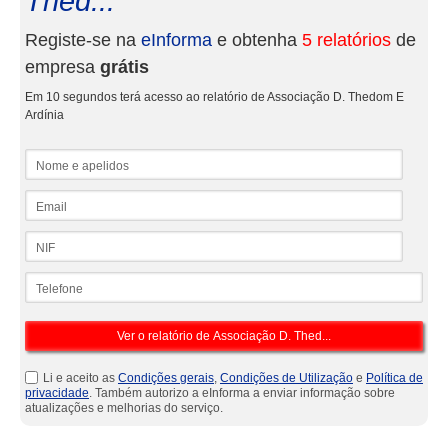
Thed...
Registe-se na
eInforma
e obtenha
5 relatórios
de
empresa
grátis
Em 10 segundos terá acesso ao relatório de Associação D. Thedom E
Ardínia
Nome e apelidos
Email
NIF
Telefone
Li e aceito as
Condições gerais
,
Condições de Utilização
e
Política de
privacidade
. Também autorizo a eInforma a enviar informação sobre
atualizações e melhorias do serviço.