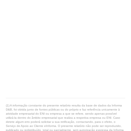
(1) A informação constante do presente relatório resulta da base de dados da Informa
D&B, foi obtida junto de fontes públicas ou do próprio e faz referência unicamente à
atividade empresarial do ENI ou empresa a que se refere, sendo apenas possível
utilizá-la dentro do âmbito empresarial que realiza a respetiva empresa ou ENI. Caso
detete algum erro poderá solicitar a sua retificação, contactando, para o efeito, o
Serviço de Apoio ao Cliente eInforma. O presente relatório não pode ser reproduzido,
publicado ou redistribuído, total ou parcialmente, sem autorização expressa da Informa