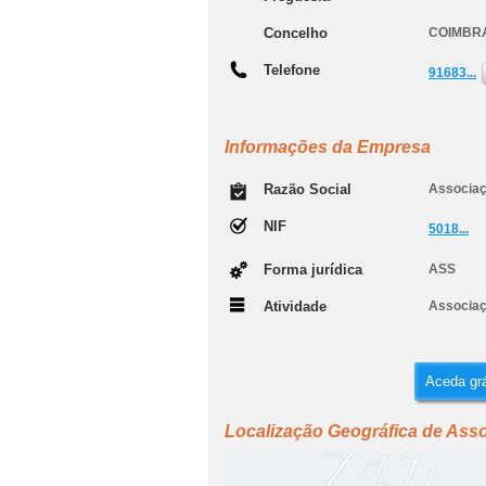
Concelho
COIMBR
Telefone
91683...
Informações da Empresa
Razão Social
Associaçã
NIF
5018...
Forma jurídica
ASS
Atividade
Associaç
Aceda grá
Localização Geográfica de Assoc