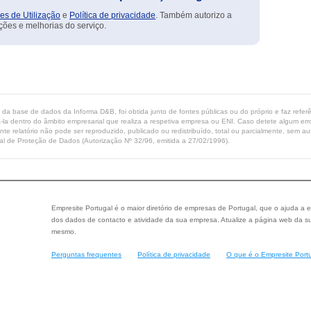
es de Utilização
e
Política de privacidade
. Também autorizo a
ções e melhorias do serviço.
ta da base de dados da Informa D&B, foi obtida junto de fontes públicas ou do próprio e faz refe
-la dentro do âmbito empresarial que realiza a respetiva empresa ou ENI. Caso detete algum erro 
ente relatório não pode ser reproduzido, publicado ou redistribuído, total ou parcialmente, sem
l de Proteção de Dados (Autorização Nº 32/96, emitida a 27/02/1996).
Empresite Portugal é o maior diretório de empresas de Portugal, que o ajuda a e
dos dados de contacto e atividade da sua empresa. Atualize a página web da su
mesmo.
Perguntas frequentes
Política de privacidade
O que é o Empresite Port