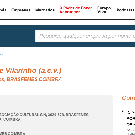
Pesquisar:
l...
 Vilarinho (a.c.v.)
ativas, BRASFEMES COIMBRA
Outr
ISP
SOCIAÇÃO CULTURAL S/N, 3020-578
,
BRASFEMES
POR
A
,
COIMBRA
DE 
ASS
MES COIMBRA
UNI