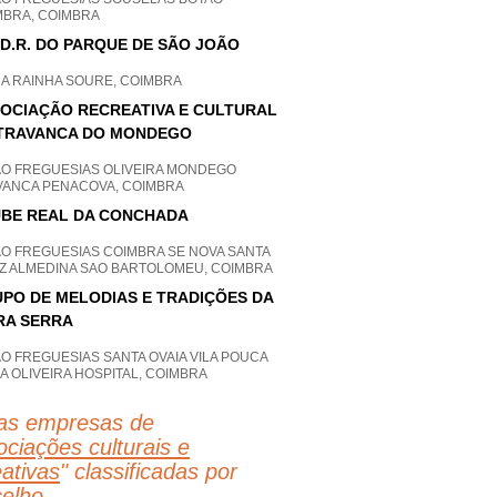
MBRA, COIMBRA
.D.R. DO PARQUE DE SÃO JOÃO
HA RAINHA SOURE, COIMBRA
OCIAÇÃO RECREATIVA E CULTURAL
TRAVANCA DO MONDEGO
AO FREGUESIAS OLIVEIRA MONDEGO
VANCA PENACOVA, COIMBRA
BE REAL DA CONCHADA
AO FREGUESIAS COIMBRA SE NOVA SANTA
Z ALMEDINA SAO BARTOLOMEU, COIMBRA
PO DE MELODIAS E TRADIÇÕES DA
RA SERRA
O FREGUESIAS SANTA OVAIA VILA POUCA
A OLIVEIRA HOSPITAL, COIMBRA
as empresas de
ciações culturais e
eativas
" classificadas por
elho