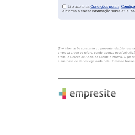
Li e aceito as
Condições gerais
,
Condiçõ
eInforma a enviar informação sobre atualiza
(1) A informação constante do presente relatório resul
empresa a que se refere, sendo apenas possível utilizá
efeito, o Serviço de Apoio ao Cliente eInforma. O pres
a sua base de dados legalizada pela Comissão Naciona