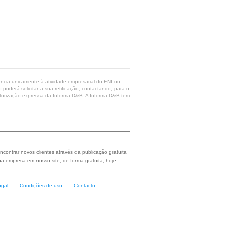
rência unicamente à atividade empresarial do ENI ou
poderá solicitar a sua retificação, contactando, para o
 autorização expressa da Informa D&B. A Informa D&B tem
ncontrar novos clientes através da publicação gratuita
a empresa em nosso site, de forma gratuita, hoje
ugal
Condições de uso
Contacto