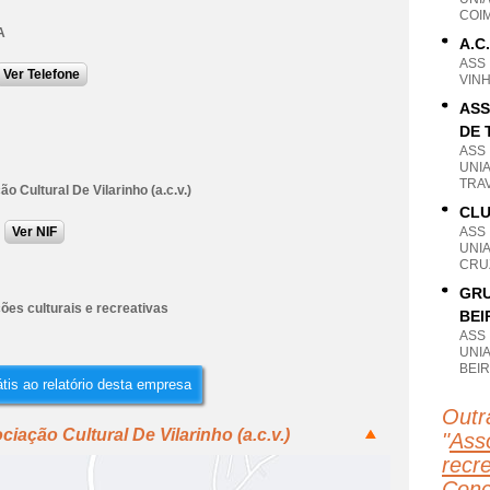
COI
A
A.C
ASS
Ver Telefone
VIN
ASS
DE 
ASS
UNI
TRA
o Cultural De Vilarinho (a.c.v.)
CLU
Ver NIF
ASS
UNI
CRU
GRU
ões culturais e recreativas
BEI
ASS
UNIA
BEIR
tis ao relatório desta empresa
Outr
iação Cultural De Vilarinho (a.c.v.)
"
Asso
recr
Conc