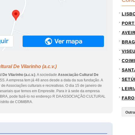
LISB
PORT
AVEI
BRA
VISE
COIM
ral De Vilarinho (a.c.v.)
SANT
 De Vilarinho (a.c.v.)
. A sociedade
Associação Cultural De
SETÚ
S. A empresa tem já 48 anos desde a data da sua fundação. A
de Associações culturais e recreativas. O dia 15 de janeiro de
LEIRI
esariais que temos em Empresite. Para ir à sede da empresa
MBRA, pode fazê-lo no endereço R DA ASSOCIAÇÃO CULTURAL
FARO
istrito de COIMBRA.
eInforma