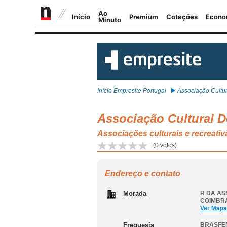
Início Empresite Portugal
Associação Cultura
Associação Cultural De
Associações culturais e recre
(
0
votos)
Endereço e contato
Morada
R DA AS
COIMBR
Ver Mapa
Freguesia
BRASFE