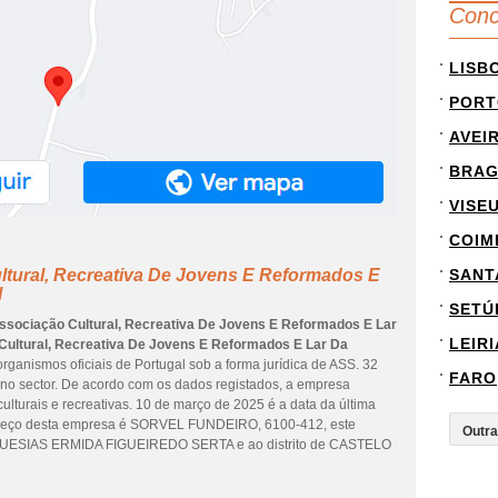
Conc
LISB
PORT
AVEI
BRA
VISE
COIM
ltural, Recreativa De Jovens E Reformados E
SANT
l
SETÚ
ssociação Cultural, Recreativa De Jovens E Reformados E Lar
LEIRI
Cultural, Recreativa De Jovens E Reformados E Lar Da
organismos oficiais de Portugal sob a forma jurídica de ASS. 32
FARO
no sector. De acordo com os dados registados, a empresa
lturais e recreativas. 10 de março de 2025 é a data da última
dereço desta empresa é SORVEL FUNDEIRO, 6100-412, este
GUESIAS ERMIDA FIGUEIREDO SERTA e ao distrito de CASTELO