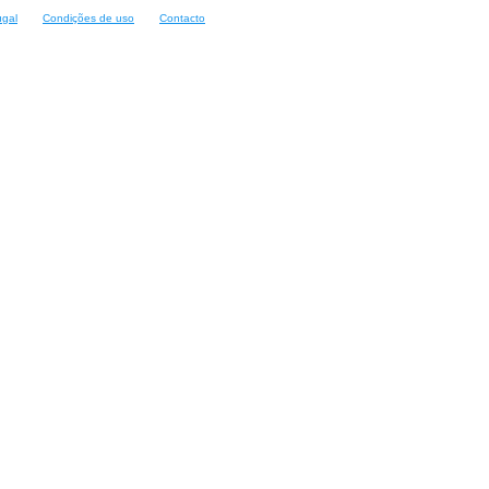
ugal
Condições de uso
Contacto