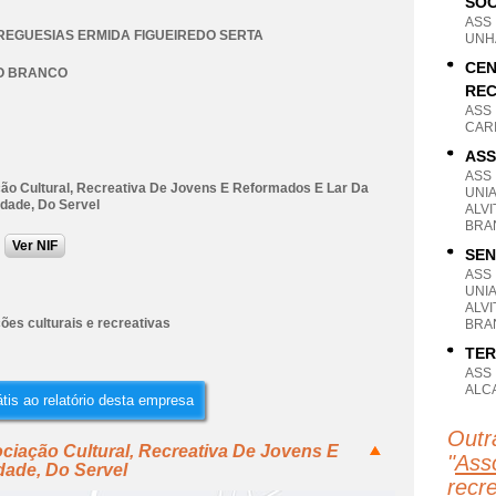
SOC
ASS
REGUESIAS ERMIDA FIGUEIREDO SERTA
UNH
CEN
O BRANCO
REC
ASS
CAR
ASS
ASS
ão Cultural, Recreativa De Jovens E Reformados E Lar Da
UNI
Idade, Do Servel
ALV
BRA
Ver NIF
SEN
ASS
UNI
ALV
ões culturais e recreativas
BRA
TER
ASS
ALC
tis ao relatório desta empresa
Outr
ciação Cultural, Recreativa De Jovens E
"
Asso
dade, Do Servel
recr