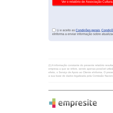
Li e aceito as
Condições gerais
,
Condiçõ
eInforma a enviar informação sobre atualiza
(1) A informação constante do presente relatório resul
empresa a que se refere, sendo apenas possível utilizá
efeito, o Serviço de Apoio ao Cliente eInforma. O pres
a sua base de dados legalizada pela Comissão Naciona