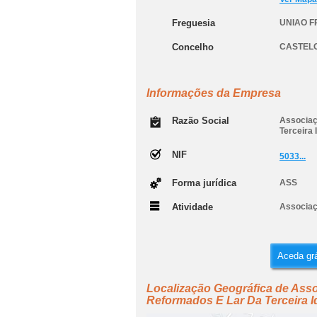
Freguesia
UNIAO F
Concelho
CASTEL
Informações da Empresa
Razão Social
Associaç
Terceira 
NIF
5033...
Forma jurídica
ASS
Atividade
Associaç
Aceda grá
Localização Geográfica de Asso
Reformados E Lar Da Terceira I