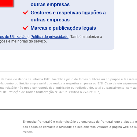
outras empresas
Gestores e respetivas ligações a
outras empresas
Marcas e publicações legais
es de Utilização
e
Política de privacidade
. Também autorizo a
ções e melhorias do serviço.
ta da base de dados da Informa D&B, foi obtida junto de fontes públicas ou do próprio e faz refe
-la dentro do âmbito empresarial que realiza a respetiva empresa ou ENI. Caso detete algum erro 
ente relatório não pode ser reproduzido, publicado ou redistribuído, total ou parcialmente, sem
l de Proteção de Dados (Autorização Nº 32/96, emitida a 27/02/1996).
Empresite Portugal é o maior diretório de empresas de Portugal, que o ajuda a e
dos dados de contacto e atividade da sua empresa. Atualize a página web da su
mesmo.