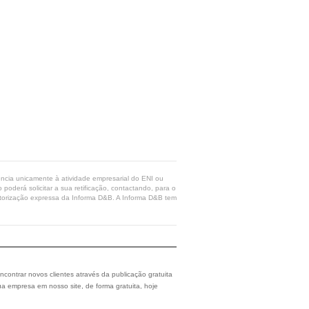
rência unicamente à atividade empresarial do ENI ou
poderá solicitar a sua retificação, contactando, para o
 autorização expressa da Informa D&B. A Informa D&B tem
ncontrar novos clientes através da publicação gratuita
a empresa em nosso site, de forma gratuita, hoje