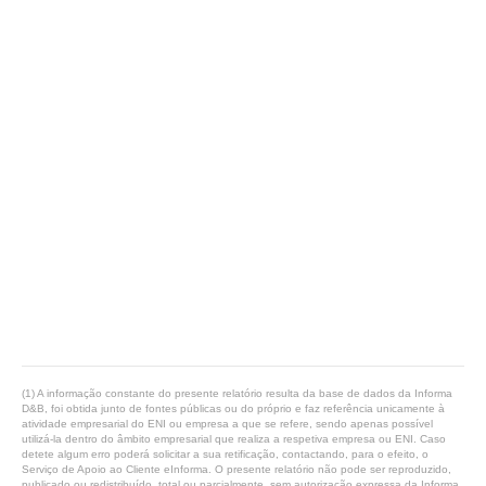
(1) A informação constante do presente relatório resulta da base de dados da Informa
D&B, foi obtida junto de fontes públicas ou do próprio e faz referência unicamente à
atividade empresarial do ENI ou empresa a que se refere, sendo apenas possível
utilizá-la dentro do âmbito empresarial que realiza a respetiva empresa ou ENI. Caso
detete algum erro poderá solicitar a sua retificação, contactando, para o efeito, o
Serviço de Apoio ao Cliente eInforma. O presente relatório não pode ser reproduzido,
publicado ou redistribuído, total ou parcialmente, sem autorização expressa da Informa