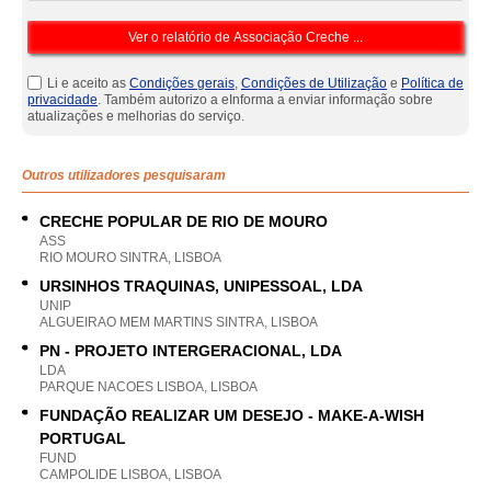
Li e aceito as
Condições gerais
,
Condições de Utilização
e
Política de
privacidade
. Também autorizo a eInforma a enviar informação sobre
atualizações e melhorias do serviço.
Outros utilizadores pesquisaram
CRECHE POPULAR DE RIO DE MOURO
ASS
RIO MOURO SINTRA, LISBOA
URSINHOS TRAQUINAS, UNIPESSOAL, LDA
UNIP
ALGUEIRAO MEM MARTINS SINTRA, LISBOA
PN - PROJETO INTERGERACIONAL, LDA
LDA
PARQUE NACOES LISBOA, LISBOA
FUNDAÇÃO REALIZAR UM DESEJO - MAKE-A-WISH
PORTUGAL
FUND
CAMPOLIDE LISBOA, LISBOA