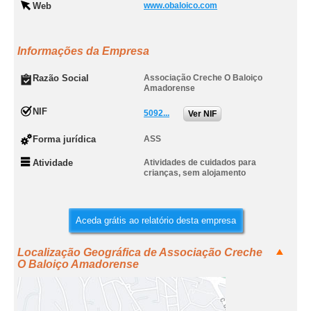
Web
www.obaloico.com
Informações da Empresa
Razão Social
Associação Creche O Baloiço
Amadorense
NIF
5092...
Ver NIF
Forma jurídica
ASS
Atividade
Atividades de cuidados para
crianças, sem alojamento
Aceda grátis ao relatório desta empresa
Localização Geográfica de Associação Creche
O Baloiço Amadorense