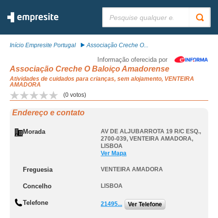
Pesquisar:
Início Empresite Portugal
Associação Creche O...
Informação oferecida por
Associação Creche O Baloiço Amadorense
Atividades de cuidados para crianças, sem alojamento, VENTEIRA
AMADORA
(
0
votos)
Endereço e contato
Morada
AV DE ALJUBARROTA 19 R/C ESQ.,
2700-039
,
VENTEIRA AMADORA
,
LISBOA
Ver Mapa
Freguesia
VENTEIRA AMADORA
Concelho
LISBOA
Telefone
21495...
Ver Telefone