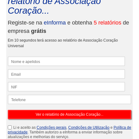
relatório de Associação
Coração...
Registe-se na
eInforma
e obtenha
5 relatórios
de
empresa
grátis
Em 10 segundos terá acesso ao relatório de Associação Coração
Universal
Nome e apelidos
Email
NIF
Telefone
Li e aceito as
Condições gerais
,
Condições de Utilização
e
Política de
privacidade
. Também autorizo a eInforma a enviar informação sobre
atualizações e melhorias do serviço.