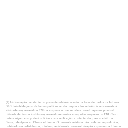
(1) A informação constante do presente relatório resulta da base de dados da Informa
D&B, foi obtida junto de fontes públicas ou do próprio e faz referência unicamente à
atividade empresarial do ENI ou empresa a que se refere, sendo apenas possível
utilizá-la dentro do âmbito empresarial que realiza a respetiva empresa ou ENI. Caso
detete algum erro poderá solicitar a sua retificação, contactando, para o efeito, o
Serviço de Apoio ao Cliente eInforma. O presente relatório não pode ser reproduzido,
publicado ou redistribuído, total ou parcialmente, sem autorização expressa da Informa