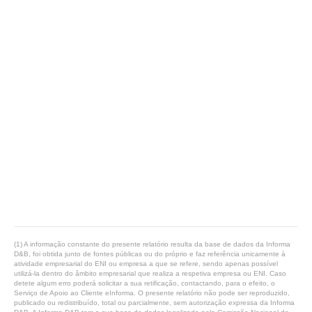
(1) A informação constante do presente relatório resulta da base de dados da Informa
D&B, foi obtida junto de fontes públicas ou do próprio e faz referência unicamente à
atividade empresarial do ENI ou empresa a que se refere, sendo apenas possível
utilizá-la dentro do âmbito empresarial que realiza a respetiva empresa ou ENI. Caso
detete algum erro poderá solicitar a sua retificação, contactando, para o efeito, o
Serviço de Apoio ao Cliente eInforma. O presente relatório não pode ser reproduzido,
publicado ou redistribuído, total ou parcialmente, sem autorização expressa da Informa