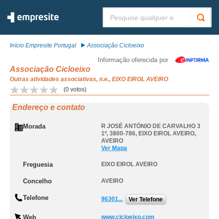
Pesquisar:
Início Empresite Portugal
Associação Cicloeixo
Informação oferecida por
Associação Cicloeixo
Outras atividades associativas, n.e., EIXO EIROL AVEIRO
(
0
votos)
Endereço e contato
Morada
R JOSÉ ANTÓNIO DE CARVALHO 3
1º, 3800-786
,
EIXO EIROL AVEIRO
,
AVEIRO
Ver Mapa
Freguesia
EIXO EIROL AVEIRO
Concelho
AVEIRO
Telefone
96301...
Ver Telefone
Web
www.cicloeixo.com