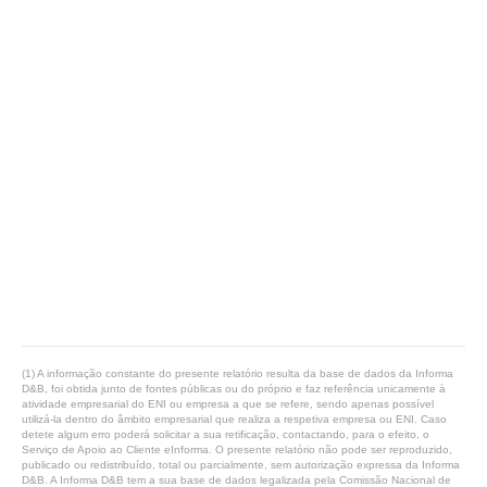
(1) A informação constante do presente relatório resulta da base de dados da Informa
D&B, foi obtida junto de fontes públicas ou do próprio e faz referência unicamente à
atividade empresarial do ENI ou empresa a que se refere, sendo apenas possível
utilizá-la dentro do âmbito empresarial que realiza a respetiva empresa ou ENI. Caso
detete algum erro poderá solicitar a sua retificação, contactando, para o efeito, o
Serviço de Apoio ao Cliente eInforma. O presente relatório não pode ser reproduzido,
publicado ou redistribuído, total ou parcialmente, sem autorização expressa da Informa
D&B. A Informa D&B tem a sua base de dados legalizada pela Comissão Nacional de