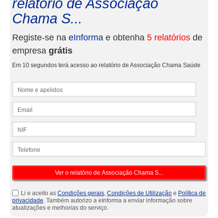
relatório de Associação
Chama S...
Registe-se na
eInforma
e obtenha
5 relatórios
de
empresa
grátis
Em 10 segundos terá acesso ao relatório de Associação Chama Saúde
Nome e apelidos
Email
NIF
Telefone
Li e aceito as
Condições gerais
,
Condições de Utilização
e
Política de
privacidade
. Também autorizo a eInforma a enviar informação sobre
atualizações e melhorias do serviço.