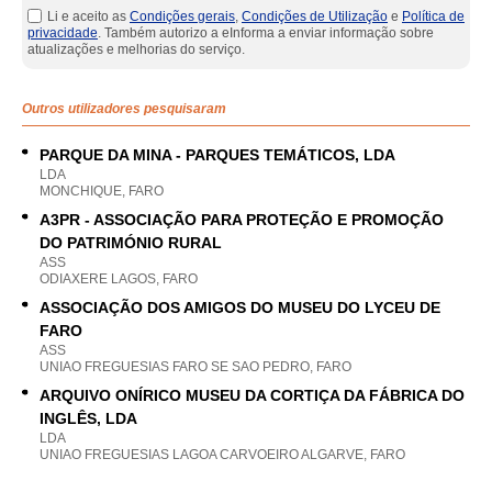
Li e aceito as
Condições gerais
,
Condições de Utilização
e
Política de
privacidade
. Também autorizo a eInforma a enviar informação sobre
atualizações e melhorias do serviço.
Outros utilizadores pesquisaram
PARQUE DA MINA - PARQUES TEMÁTICOS, LDA
LDA
MONCHIQUE, FARO
A3PR - ASSOCIAÇÃO PARA PROTEÇÃO E PROMOÇÃO
DO PATRIMÓNIO RURAL
ASS
ODIAXERE LAGOS, FARO
ASSOCIAÇÃO DOS AMIGOS DO MUSEU DO LYCEU DE
FARO
ASS
UNIAO FREGUESIAS FARO SE SAO PEDRO, FARO
ARQUIVO ONÍRICO MUSEU DA CORTIÇA DA FÁBRICA DO
INGLÊS, LDA
LDA
UNIAO FREGUESIAS LAGOA CARVOEIRO ALGARVE, FARO