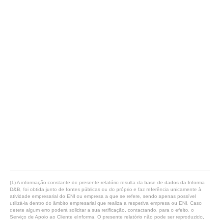
(1) A informação constante do presente relatório resulta da base de dados da Informa
D&B, foi obtida junto de fontes públicas ou do próprio e faz referência unicamente à
atividade empresarial do ENI ou empresa a que se refere, sendo apenas possível
utilizá-la dentro do âmbito empresarial que realiza a respetiva empresa ou ENI. Caso
detete algum erro poderá solicitar a sua retificação, contactando, para o efeito, o
Serviço de Apoio ao Cliente eInforma. O presente relatório não pode ser reproduzido,