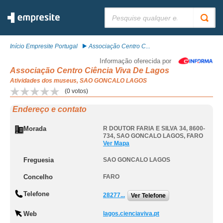
Pesquisar:
Início Empresite Portugal
Associação Centro C...
Informação oferecida por
Associação Centro Ciência Viva De Lagos
Atividades dos museus, SAO GONCALO LAGOS
(
0
votos)
Endereço e contato
Morada
R DOUTOR FARIA E SILVA 34, 8600-
734
,
SAO GONCALO LAGOS
,
FARO
Ver Mapa
Freguesia
SAO GONCALO LAGOS
Concelho
FARO
Telefone
28277...
Ver Telefone
Web
lagos.cienciaviva.pt