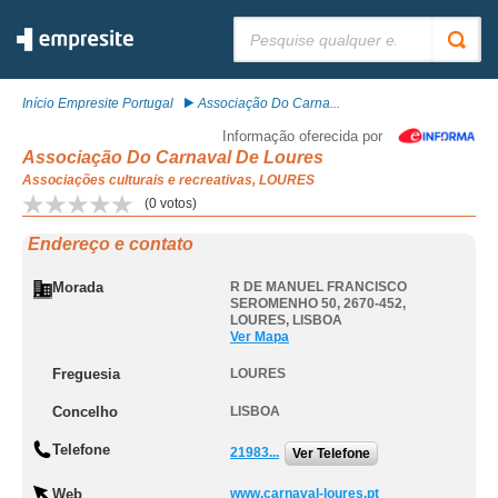
Pesquisar:
Início Empresite Portugal
Associação Do Carna...
Informação oferecida por
Associação Do Carnaval De Loures
Associações culturais e recreativas, LOURES
(
0
votos)
Endereço e contato
Morada
R DE MANUEL FRANCISCO
SEROMENHO 50, 2670-452
,
LOURES
,
LISBOA
Ver Mapa
Freguesia
LOURES
Concelho
LISBOA
Telefone
21983...
Ver Telefone
Web
www.carnaval-loures.pt