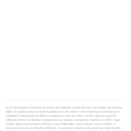
(1) A informação constante do presente relatório resulta da base de dados da Informa
D&B, foi obtida junto de fontes públicas ou do próprio e faz referência unicamente à
atividade empresarial do ENI ou empresa a que se refere, sendo apenas possível
utilizá-la dentro do âmbito empresarial que realiza a respetiva empresa ou ENI. Caso
detete algum erro poderá solicitar a sua retificação, contactando, para o efeito, o
Serviço de Apoio ao Cliente eInforma. O presente relatório não pode ser reproduzido,