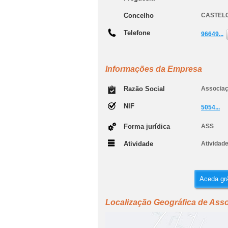
Concelho
CASTEL
Telefone
96649...
Informações da Empresa
Razão Social
Associaç
NIF
5054...
Forma jurídica
ASS
Atividade
Atividad
Aceda grá
Localização Geográfica de Ass