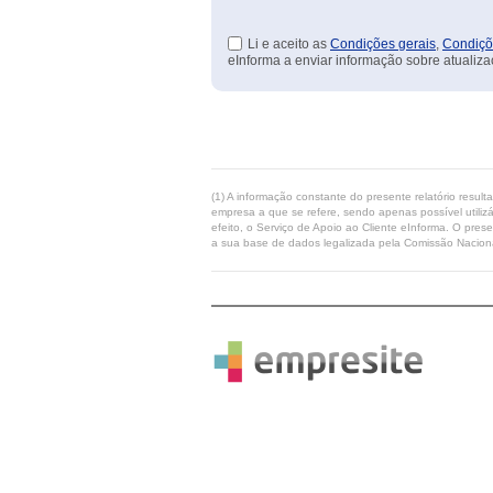
Li e aceito as
Condições gerais
,
Condiçõ
eInforma a enviar informação sobre atualiza
(1) A informação constante do presente relatório resul
empresa a que se refere, sendo apenas possível utilizá
efeito, o Serviço de Apoio ao Cliente eInforma. O pres
a sua base de dados legalizada pela Comissão Naciona