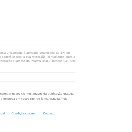
rência unicamente à atividade empresarial do ENI ou
poderá solicitar a sua retificação, contactando, para o
 autorização expressa da Informa D&B. A Informa D&B tem
ncontrar novos clientes através da publicação gratuita
a empresa em nosso site, de forma gratuita, hoje
ugal
Condições de uso
Contacto