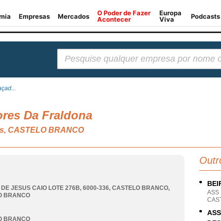
Pesquisar:
çad...
res Da Fraldona
ivos, CASTELO BRANCO
Outr
BEI
 DE JESUS CAIO LOTE 276B, 6000-336
,
CASTELO BRANCO
,
ASS
O BRANCO
CAS
ASS
O BRANCO