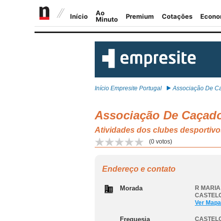
Início Empresite Portugal
Associação De Ca
Associação De Caçado
Atividades dos clubes desport
(
0
votos)
Endereço e contato
Morada
R MARIA
CASTEL
Ver Mapa
Freguesia
CASTEL