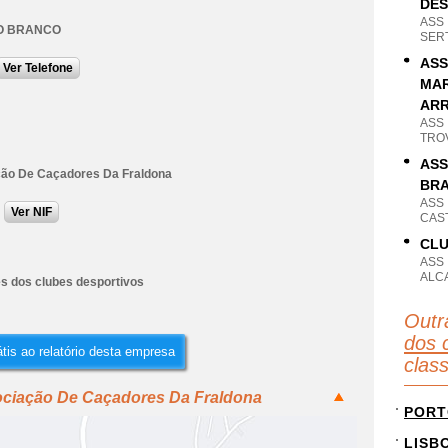
DES
ASS
O BRANCO
SER
ASS
Ver Telefone
MAR
AR
ASS
TRO
ASS
ão De Caçadores Da Fraldona
BR
ASS
Ver NIF
CAS
CLU
ASS
ALC
es dos clubes desportivos
Outr
dos 
tis ao relatório desta empresa
clas
ociação De Caçadores Da Fraldona
PORT
LISB