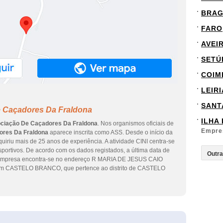
BRA
FARO
AVEI
SETÚ
COIM
LEIRI
SANT
e Caçadores Da Fraldona
ILHA
ciação De Caçadores Da Fraldona
. Nos organismos oficiais de
Empre
ores Da Fraldona
aparece inscrita como ASS. Desde o início da
uiriu mais de 25 anos de experiência. A atividade CINI centra-se
portivos. De acordo com os dados registados, a última data de
 A empresa encontra-se no endereço R MARIA DE JESUS CAIO
 em CASTELO BRANCO, que pertence ao distrito de CASTELO