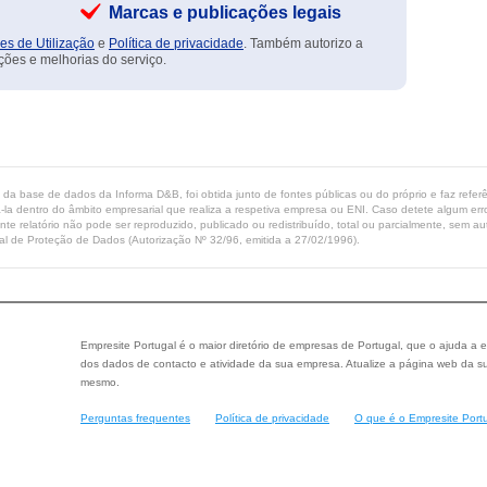
Marcas e publicações legais
es de Utilização
e
Política de privacidade
. Também autorizo a
ções e melhorias do serviço.
ta da base de dados da Informa D&B, foi obtida junto de fontes públicas ou do próprio e faz refe
-la dentro do âmbito empresarial que realiza a respetiva empresa ou ENI. Caso detete algum erro 
ente relatório não pode ser reproduzido, publicado ou redistribuído, total ou parcialmente, sem
l de Proteção de Dados (Autorização Nº 32/96, emitida a 27/02/1996).
Empresite Portugal é o maior diretório de empresas de Portugal, que o ajuda a e
dos dados de contacto e atividade da sua empresa. Atualize a página web da su
mesmo.
Perguntas frequentes
Política de privacidade
O que é o Empresite Port