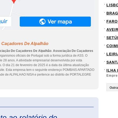
LISB
BRA
FARO
AVEI
SETÚ
e Caçadores De Alpalhão
COIM
ciação De Caçadores De Alpalhão
.
Associação De Caçadores
LEIRI
ganismos oficiais de Portugal sob a forma jurídica de ASS. O
e 28 anos. A atividade empresarial desenvolvida por esta
SANT
. O dia 21 de fevereiro de 2025 é a data da última atualização
esite. Esta empresa tem o seguinte endereço POMBAIS APARTADO
ILHA
idade de ALPALHAO NISA e pertence ao distrito de PORTALEGRE
Empre
eInforma
e ao relatório de