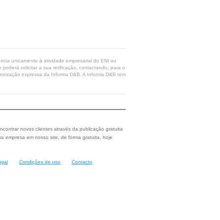
rência unicamente à atividade empresarial do ENI ou
poderá solicitar a sua retificação, contactando, para o
 autorização expressa da Informa D&B. A Informa D&B tem
ncontrar novos clientes através da publicação gratuita
a empresa em nosso site, de forma gratuita, hoje
ugal
Condições de uso
Contacto