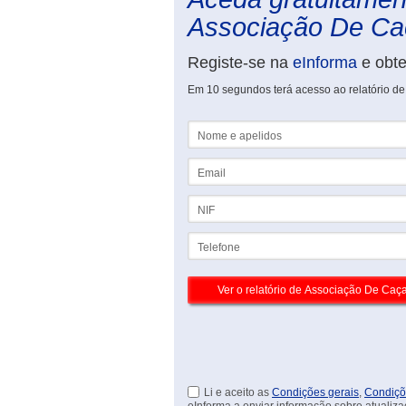
Associação De Caç
Registe-se na
eInforma
e obt
Em 10 segundos terá acesso ao relatório d
Nome e apelidos
Email
NIF
Telefone
Li e aceito as
Condições gerais
,
Condiçõ