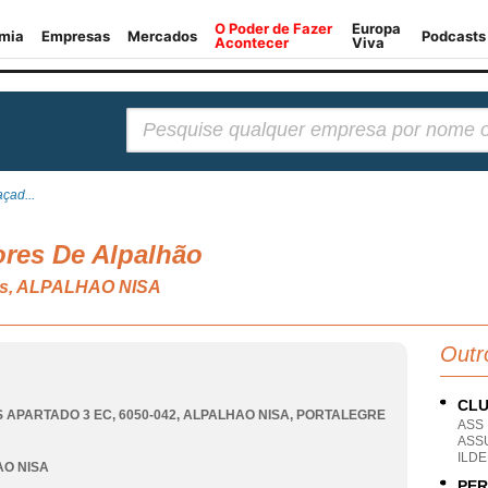
Pesquisar:
çad...
res De Alpalhão
vos, ALPALHAO NISA
Outr
CLU
 APARTADO 3 EC, 6050-042
,
ALPALHAO NISA
,
PORTALEGRE
ASS
ASS
ILD
O NISA
PER