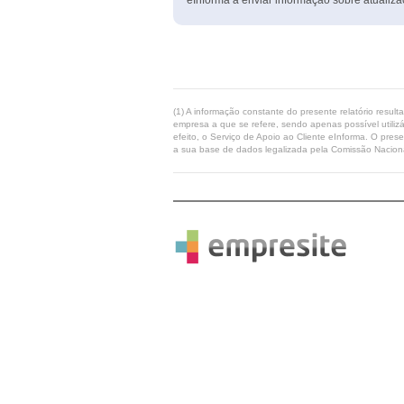
eInforma a enviar informação sobre atualiza
(1) A informação constante do presente relatório resul
empresa a que se refere, sendo apenas possível utilizá
efeito, o Serviço de Apoio ao Cliente eInforma. O pres
a sua base de dados legalizada pela Comissão Naciona