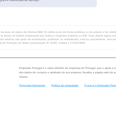
ções e melhorias do serviço.
ta da base de dados da Informa D&B, foi obtida junto de fontes públicas ou do próprio e faz refe
-la dentro do âmbito empresarial que realiza a respetiva empresa ou ENI. Caso detete algum erro 
ente relatório não pode ser reproduzido, publicado ou redistribuído, total ou parcialmente, sem
l de Proteção de Dados (Autorização Nº 32/96, emitida a 27/02/1996).
Empresite Portugal é o maior diretório de empresas de Portugal, que o ajuda a e
dos dados de contacto e atividade da sua empresa. Atualize a página web da su
mesmo.
Perguntas frequentes
Política de privacidade
O que é o Empresite Port