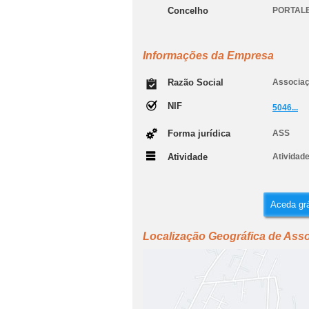
Concelho
PORTAL
Informações da Empresa
Razão Social
Associaç
NIF
5046...
Forma jurídica
ASS
Atividade
Atividad
Aceda grá
Localização Geográfica de Ass