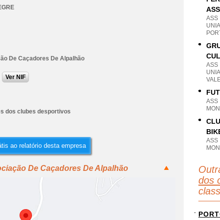
EGRE
ASS
ASS
UNI
POR
GRU
CUL
ão De Caçadores De Alpalhão
ASS
UNI
Ver NIF
VAL
FUT
ASS
MON
es dos clubes desportivos
CLU
BIK
ASS
tis ao relatório desta empresa
MON
ociação De Caçadores De Alpalhão
Outr
dos 
clas
PORT