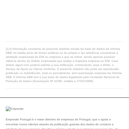
(1) A informação constante do presente relatório resulta da base de dados da Informa
D&B, foi obtida junto de fontes públicas ou do próprio e faz referência unicamente à
atividade empresarial do ENI ou empresa a que se refere, sendo apenas possível
utilizá-la dentro do âmbito empresarial que realiza a respetiva empresa ou ENI. Caso
detete algum erro poderá solicitar a sua retificação, contactando, para o efeito, o
Serviço de Apoio ao Cliente eInforma. O presente relatório não pode ser reproduzido,
publicado ou redistribuído, total ou parcialmente, sem autorização expressa da Informa
D&B. A Informa D&B tem a sua base de dados legalizada pela Comissão Nacional de
Proteção de Dados (Autorização Nº 32/96, emitida a 27/02/1996).
Empresite Portugal é o maior diretório de empresas de Portugal, que o ajuda a
encontrar novos clientes através da publicação gratuita dos dados de contacto e