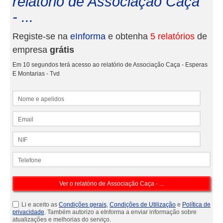
relatório de Associação Caça
- ...
Registe-se na
eInforma
e obtenha
5 relatórios
de
empresa
grátis
Em 10 segundos terá acesso ao relatório de Associação Caça - Esperas
E Montarias - Tvd
Nome e apelidos
Email
NIF
Telefone
Li e aceito as
Condições gerais
,
Condições de Utilização
e
Política de
privacidade
. Também autorizo a eInforma a enviar informação sobre
atualizações e melhorias do serviço.