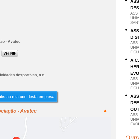
ASS
DES
ASS
UNI
SAN
ASS
DIS
ão - Avatec
ASS
UNI
FIG
Ver NIF
A.C
HER
ÉV
ividades desportivas, n.e.
ASS
UNI
FIG
ASS
tis ao relatório desta empresa
DEF
OUT
ciação - Avatec
ASS
UNI
EVO
Outr