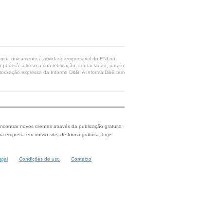
rência unicamente à atividade empresarial do ENI ou
poderá solicitar a sua retificação, contactando, para o
 autorização expressa da Informa D&B. A Informa D&B tem
ncontrar novos clientes através da publicação gratuita
a empresa em nosso site, de forma gratuita, hoje
ugal
Condições de uso
Contacto