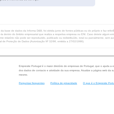
ta da base de dados da Informa D&B, foi obtida junto de fontes públicas ou do próprio e faz refe
-la dentro do âmbito empresarial que realiza a respetiva empresa ou ENI. Caso detete algum erro 
ente relatório não pode ser reproduzido, publicado ou redistribuído, total ou parcialmente, sem
l de Proteção de Dados (Autorização Nº 32/96, emitida a 27/02/1996).
Empresite Portugal é o maior diretório de empresas de Portugal, que o ajuda a e
dos dados de contacto e atividade da sua empresa. Atualize a página web da su
mesmo.
Perguntas frequentes
Política de privacidade
O que é o Empresite Port