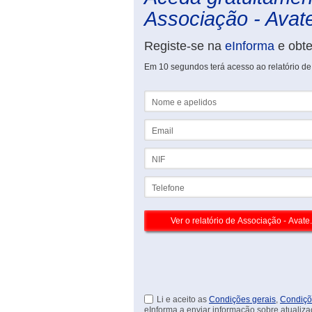
Associação - Avate
Registe-se na
eInforma
e obt
Em 10 segundos terá acesso ao relatório de
Nome e apelidos
Email
NIF
Telefone
Li e aceito as
Condições gerais
,
Condiçõ
eInforma a enviar informação sobre atualiza