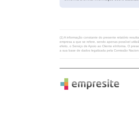
(1) A informação constante do presente relatório resul
empresa a que se refere, sendo apenas possível utilizá
efeito, o Serviço de Apoio ao Cliente eInforma. O pres
a sua base de dados legalizada pela Comissão Naciona