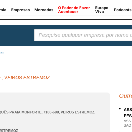
Pesquisar:
tec
n.e., VEIROS ESTREMOZ
Outr
ASS
UÊS PRAIA MONFORTE, 7100-688
,
VEIROS ESTREMOZ
,
PES
ASS
SAO
 ESTREMOZ