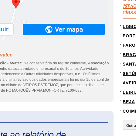
ativi
clas
LISB
PORT
FARO
Avatec
BRA
ção - Avatec
. Na conservatória do registo comercial,
Associação
SANT
nho da sua atividade empresarial é de 16 anos. A atividade
SETÚ
pertencente a Outras atividades desportivas, n.e.. Os últimos
a última revisão dos dados empresariais foi no dia 15 de abril de
AVEI
e na cidade de VEIROS ESTREMOZ, que pertence ao distrito de
eço de PC MARQUÊS PRAIA MONFORTE, 7100-688.
LEIRI
BEJA
COIM
eInforma
e ao relatório de