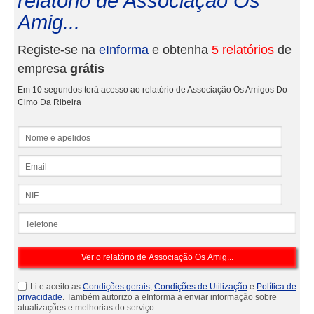
relatório de Associação Os
Amig...
Registe-se na
eInforma
e obtenha
5 relatórios
de
empresa
grátis
Em 10 segundos terá acesso ao relatório de Associação Os Amigos Do
Cimo Da Ribeira
Nome e apelidos
Email
NIF
Telefone
Li e aceito as
Condições gerais
,
Condições de Utilização
e
Política de
privacidade
. Também autorizo a eInforma a enviar informação sobre
atualizações e melhorias do serviço.