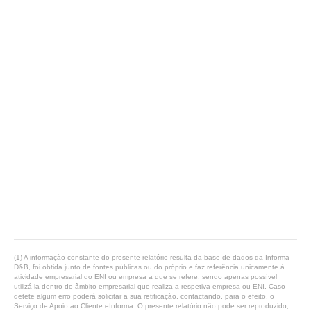
(1) A informação constante do presente relatório resulta da base de dados da Informa
D&B, foi obtida junto de fontes públicas ou do próprio e faz referência unicamente à
atividade empresarial do ENI ou empresa a que se refere, sendo apenas possível
utilizá-la dentro do âmbito empresarial que realiza a respetiva empresa ou ENI. Caso
detete algum erro poderá solicitar a sua retificação, contactando, para o efeito, o
Serviço de Apoio ao Cliente eInforma. O presente relatório não pode ser reproduzido,