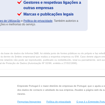
Gestores e respetivas ligações a
outras empresas
Marcas e publicações legais
es de Utilização
e
Política de privacidade
. Também autorizo a
ções e melhorias do serviço.
ta da base de dados da Informa D&B, foi obtida junto de fontes públicas ou do próprio e faz refe
-la dentro do âmbito empresarial que realiza a respetiva empresa ou ENI. Caso detete algum erro 
ente relatório não pode ser reproduzido, publicado ou redistribuído, total ou parcialmente, sem
l de Proteção de Dados (Autorização Nº 32/96, emitida a 27/02/1996).
Empresite Portugal é o maior diretório de empresas de Portugal, que o ajuda a e
dos dados de contacto e atividade da sua empresa. Atualize a página web da su
mesmo.
Perguntas frequentes
Política de privacidade
O que é o Empresite Port