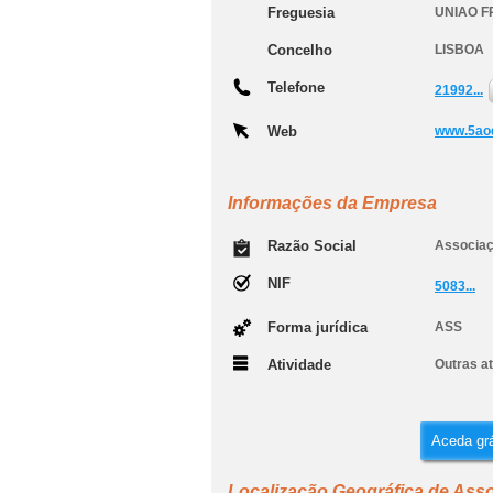
Freguesia
UNIAO F
Concelho
LISBOA
Telefone
21992...
Web
www.5aod
Informações da Empresa
Razão Social
Associaç
NIF
5083...
Forma jurídica
ASS
Atividade
Outras at
Aceda grá
Localização Geográfica de Asso