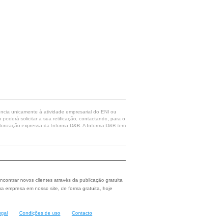
rência unicamente à atividade empresarial do ENI ou
poderá solicitar a sua retificação, contactando, para o
 autorização expressa da Informa D&B. A Informa D&B tem
ncontrar novos clientes através da publicação gratuita
a empresa em nosso site, de forma gratuita, hoje
ugal
Condições de uso
Contacto