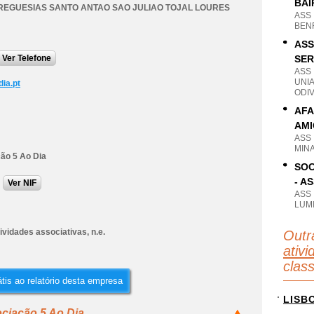
BAI
REGUESIAS SANTO ANTAO SAO JULIAO TOJAL LOURES
ASS
BENF
ASS
Ver Telefone
SER
ASS
UNI
ia.pt
ODIV
AFA
AMI
ASS
MIN
ão 5 Ao Dia
SOC
- A
Ver NIF
ASS
LUMI
ividades associativas, n.e.
Outr
ativi
clas
tis ao relatório desta empresa
LISB
ciação 5 Ao Dia