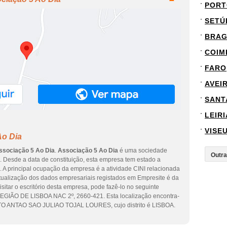
PORT
SETÚ
BRA
COIM
FARO
AVEI
SANT
LEIRI
VISE
Ao Dia
ssociação 5 Ao Dia
.
Associação 5 Ao Dia
é uma sociedade
. Desde a data de constituição, esta empresa tem estado a
. A principal ocupação da empresa é a atividade CINI relacionada
 atualização dos dados empresariais registados em Empresite é da
isitar o escritório desta empresa, pode fazê-lo no seguinte
O DE LISBOA NAC 2º, 2660-421. Esta localização encontra-
 ANTAO SAO JULIAO TOJAL LOURES, cujo distrito é LISBOA.