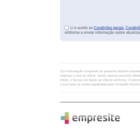
Li e aceito as
Condições gerais
,
Condiçõ
eInforma a enviar informação sobre atualiza
(1) A informação constante do presente relatório resul
empresa a que se refere, sendo apenas possível utilizá
efeito, o Serviço de Apoio ao Cliente eInforma. O pres
a sua base de dados legalizada pela Comissão Naciona