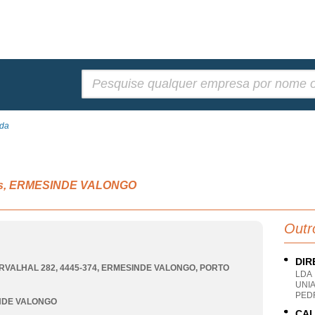
Pesquisar:
Lda
stas, ERMESINDE VALONGO
Outr
DIR
RVALHAL 282, 4445-374
,
ERMESINDE VALONGO
,
PORTO
LDA
UNI
PEDR
NDE VALONGO
CAL