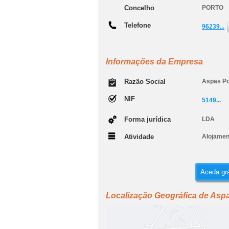
Concelho
PORTO
Telefone
96239...
Informações da Empresa
Razão Social
Aspas Po
NIF
5149...
Forma jurídica
LDA
Atividade
Alojamen
Aceda grá
Localização Geográfica de Aspa