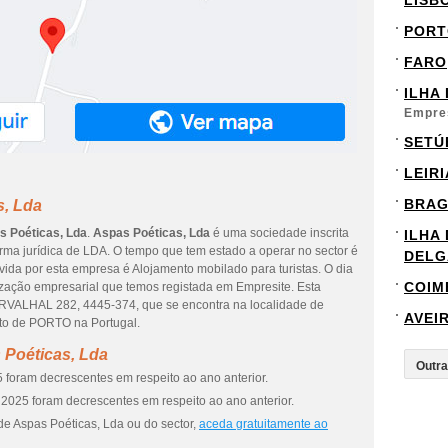
LISB
PORT
FARO
ILHA
Empre
SETÚ
LEIRI
BRA
s, Lda
s Poéticas, Lda
.
Aspas Poéticas, Lda
é uma sociedade inscrita
ILHA
orma jurídica de LDA. O tempo que tem estado a operar no sector é
DELG
vida por esta empresa é Alojamento mobilado para turistas. O dia
COIM
lização empresarial que temos registada em Empresite. Esta
VALHAL 282, 4445-374, que se encontra na localidade de
AVEI
o de PORTO na Portugal.
 Poéticas, Lda
 foram decrescentes em respeito ao ano anterior.
2025 foram decrescentes em respeito ao ano anterior.
de Aspas Poéticas, Lda ou do sector,
aceda gratuitamente ao