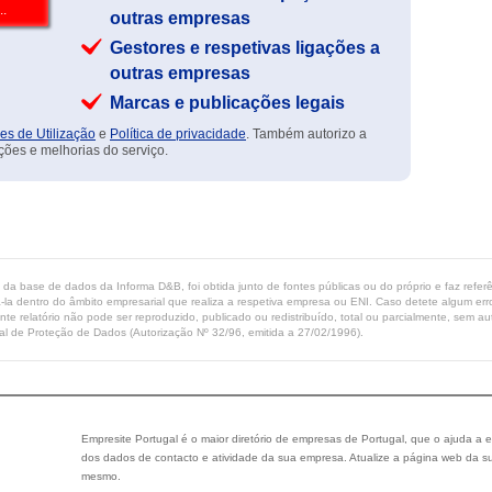
outras empresas
Gestores e respetivas ligações a
outras empresas
Marcas e publicações legais
es de Utilização
e
Política de privacidade
. Também autorizo a
ções e melhorias do serviço.
ta da base de dados da Informa D&B, foi obtida junto de fontes públicas ou do próprio e faz refe
-la dentro do âmbito empresarial que realiza a respetiva empresa ou ENI. Caso detete algum erro 
ente relatório não pode ser reproduzido, publicado ou redistribuído, total ou parcialmente, sem
l de Proteção de Dados (Autorização Nº 32/96, emitida a 27/02/1996).
Empresite Portugal é o maior diretório de empresas de Portugal, que o ajuda a e
dos dados de contacto e atividade da sua empresa. Atualize a página web da su
mesmo.