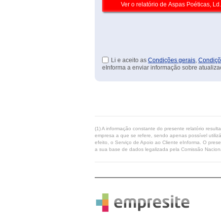
Li e aceito as
Condições gerais
,
Condiçõ
eInforma a enviar informação sobre atualiza
(1) A informação constante do presente relatório resul
empresa a que se refere, sendo apenas possível utilizá
efeito, o Serviço de Apoio ao Cliente eInforma. O pres
a sua base de dados legalizada pela Comissão Naciona