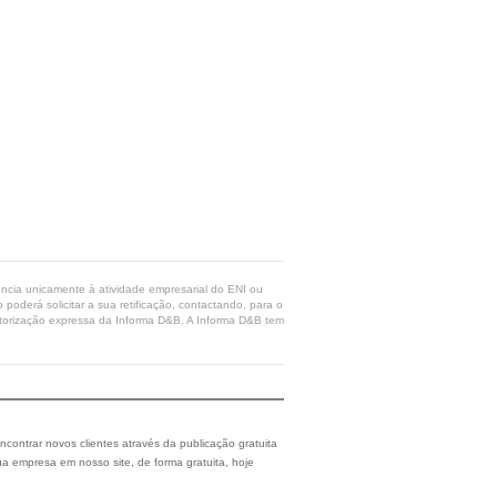
rência unicamente à atividade empresarial do ENI ou
poderá solicitar a sua retificação, contactando, para o
 autorização expressa da Informa D&B. A Informa D&B tem
ncontrar novos clientes através da publicação gratuita
a empresa em nosso site, de forma gratuita, hoje