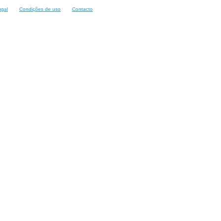
ugal
Condições de uso
Contacto