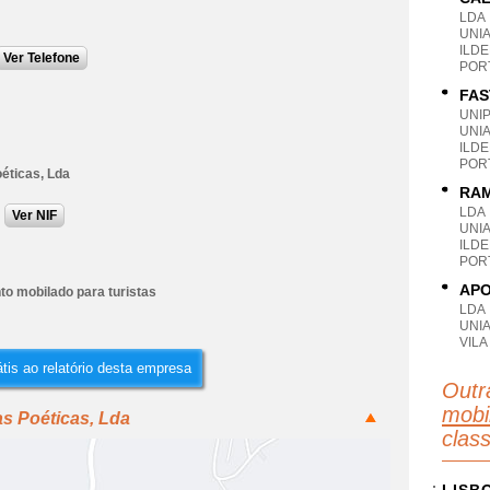
LDA
UNI
ILDE
Ver Telefone
POR
FAS
UNI
UNI
ILDE
POR
éticas, Lda
RAM
LDA
Ver NIF
UNI
ILDE
POR
APO
to mobilado para turistas
LDA
UNI
VILA
tis ao relatório desta empresa
Outr
mobi
s Poéticas, Lda
clas