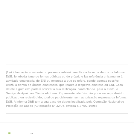
(1) A informação constante do presente relatório resulta da base de dados da Informa
D&B, foi obtida junto de fontes públicas ou do próprio e faz referência unicamente à
atividade empresarial do ENI ou empresa a que se refere, sendo apenas possível
utilizá-la dentro do âmbito empresarial que realiza a respetiva empresa ou ENI. Caso
detete algum erro poderá solicitar a sua retificação, contactando, para o efeito, o
Serviço de Apoio ao Cliente eInforma. O presente relatório não pode ser reproduzido,
publicado ou redistribuído, total ou parcialmente, sem autorização expressa da Informa
D&B. A Informa D&B tem a sua base de dados legalizada pela Comissão Nacional de
Proteção de Dados (Autorização Nº 32/96, emitida a 27/02/1996).