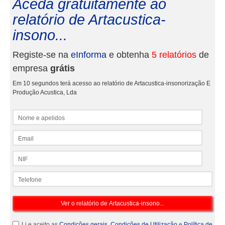
Aceda gratuitamente ao
relatório de Artacustica-
insono...
Registe-se na
eInforma
e obtenha
5 relatórios
de
empresa
grátis
Em 10 segundos terá acesso ao relatório de Artacustica-insonorização E
Produção Acustica, Lda
Nome e apelidos
Email
NIF
Telefone
Li e aceito as
Condições gerais
,
Condições de Utilização
e
Política de