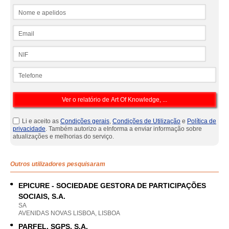
Nome e apelidos
Email
NIF
Telefone
Li e aceito as
Condições gerais
,
Condições de Utilização
e
Política de
privacidade
. Também autorizo a eInforma a enviar informação sobre
atualizações e melhorias do serviço.
Outros utilizadores pesquisaram
EPICURE - SOCIEDADE GESTORA DE PARTICIPAÇÕES
SOCIAIS, S.A.
SA
AVENIDAS NOVAS LISBOA, LISBOA
PARFEL, SGPS, S.A.