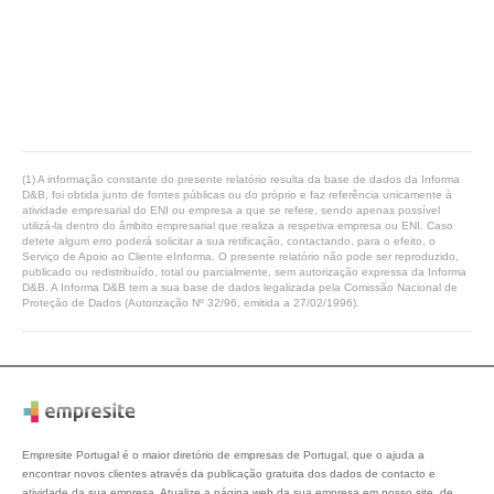
(1) A informação constante do presente relatório resulta da base de dados da Informa
D&B, foi obtida junto de fontes públicas ou do próprio e faz referência unicamente à
atividade empresarial do ENI ou empresa a que se refere, sendo apenas possível
utilizá-la dentro do âmbito empresarial que realiza a respetiva empresa ou ENI. Caso
detete algum erro poderá solicitar a sua retificação, contactando, para o efeito, o
Serviço de Apoio ao Cliente eInforma. O presente relatório não pode ser reproduzido,
publicado ou redistribuído, total ou parcialmente, sem autorização expressa da Informa
D&B. A Informa D&B tem a sua base de dados legalizada pela Comissão Nacional de
Proteção de Dados (Autorização Nº 32/96, emitida a 27/02/1996).
Empresite Portugal é o maior diretório de empresas de Portugal, que o ajuda a
encontrar novos clientes através da publicação gratuita dos dados de contacto e
atividade da sua empresa. Atualize a página web da sua empresa em nosso site, de