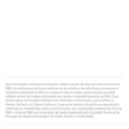
(1) A informação constante do presente relatório resulta da base de dados da Informa
D&B, foi obtida junto de fontes públicas ou do próprio e faz referência unicamente à
atividade empresarial do ENI ou empresa a que se refere, sendo apenas possível
utilizá-la dentro do âmbito empresarial que realiza a respetiva empresa ou ENI. Caso
detete algum erro poderá solicitar a sua retificação, contactando, para o efeito, o
Serviço de Apoio ao Cliente eInforma. O presente relatório não pode ser reproduzido,
publicado ou redistribuído, total ou parcialmente, sem autorização expressa da Informa
D&B. A Informa D&B tem a sua base de dados legalizada pela Comissão Nacional de
Proteção de Dados (Autorização Nº 32/96, emitida a 27/02/1996).