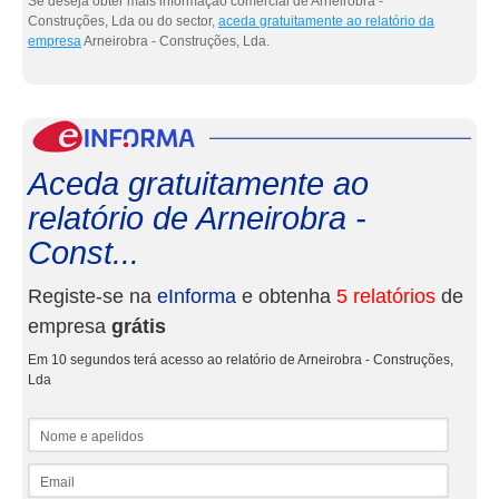
Se deseja obter mais informação comercial de Arneirobra -
Construções, Lda ou do sector,
aceda gratuitamente ao relatório da
empresa
Arneirobra - Construções, Lda.
eInf
Aceda gratuitamente ao
relatório de Arneirobra -
Const...
Registe-se na
eInforma
e obtenha
5 relatórios
de
empresa
grátis
Em 10 segundos terá acesso ao relatório de Arneirobra - Construções,
Lda
Nome e apelidos
Email