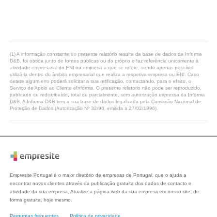
(1) A informação constante do presente relatório resulta da base de dados da Informa
D&B, foi obtida junto de fontes públicas ou do próprio e faz referência unicamente à
atividade empresarial do ENI ou empresa a que se refere, sendo apenas possível
utilizá-la dentro do âmbito empresarial que realiza a respetiva empresa ou ENI. Caso
detete algum erro poderá solicitar a sua retificação, contactando, para o efeito, o
Serviço de Apoio ao Cliente eInforma. O presente relatório não pode ser reproduzido,
publicado ou redistribuído, total ou parcialmente, sem autorização expressa da Informa
D&B. A Informa D&B tem a sua base de dados legalizada pela Comissão Nacional de
Proteção de Dados (Autorização Nº 32/96, emitida a 27/02/1996).
Empresite Portugal é o maior diretório de empresas de Portugal, que o ajuda a
encontrar novos clientes através da publicação gratuita dos dados de contacto e
atividade da sua empresa. Atualize a página web da sua empresa em nosso site, de
forma gratuita, hoje mesmo.
Perguntas frequentes
Política de privacidade