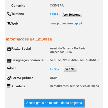
Concelho
COIMBRA
Telefone
23982...
Ver Telefone
Web
www.jardimdamanga.pt
Informações da Empresa
Razão Social
Armindo Teixeira De Faria,
Unipessoal, Lda
Designação comercial
SELF SERVICE JARDIM DA MANGA
NIF
5070...
Ver NIF
Forma jurídica
UNIP
Atividade
Restaurantes sem serviço de mesa
Aceda grátis ao relatório desta empresa