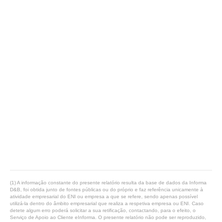
(1) A informação constante do presente relatório resulta da base de dados da Informa
D&B, foi obtida junto de fontes públicas ou do próprio e faz referência unicamente à
atividade empresarial do ENI ou empresa a que se refere, sendo apenas possível
utilizá-la dentro do âmbito empresarial que realiza a respetiva empresa ou ENI. Caso
detete algum erro poderá solicitar a sua retificação, contactando, para o efeito, o
Serviço de Apoio ao Cliente eInforma. O presente relatório não pode ser reproduzido,