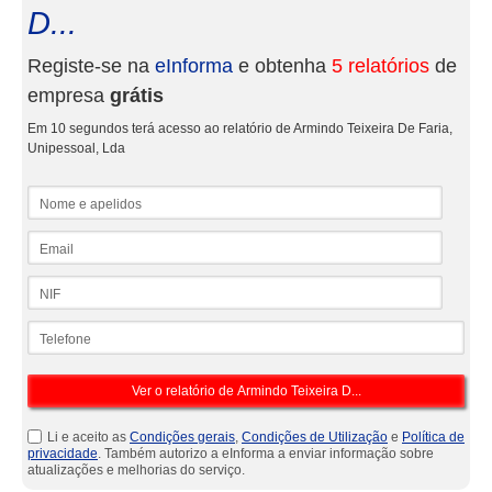
D...
Registe-se na
eInforma
e obtenha
5 relatórios
de
empresa
grátis
Em 10 segundos terá acesso ao relatório de Armindo Teixeira De Faria,
Unipessoal, Lda
Nome e apelidos
Email
NIF
Telefone
Li e aceito as
Condições gerais
,
Condições de Utilização
e
Política de
privacidade
. Também autorizo a eInforma a enviar informação sobre
atualizações e melhorias do serviço.