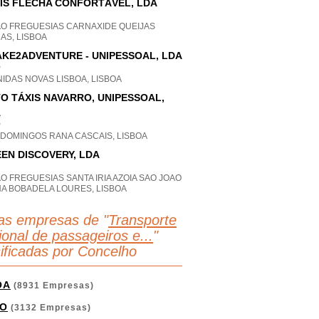
IS FLECHA CONFORTÁVEL, LDA
AO FREGUESIAS CARNAXIDE QUEIJAS
AS, LISBOA
KE2ADVENTURE - UNIPESSOAL, LDA
P
IDAS NOVAS LISBOA, LISBOA
O TÁXIS NAVARRO, UNIPESSOAL,
A
P
 DOMINGOS RANA CASCAIS, LISBOA
EN DISCOVERY, LDA
O FREGUESIAS SANTA IRIA AZOIA SAO JOAO
HA BOBADELA LOURES, LISBOA
as empresas de "
Transporte
ional de passageiros e...
"
sificadas por Concelho
OA
(8931 Empresas)
O
(3132 Empresas)