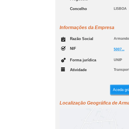
Concelho
LISBOA
Informações da Empresa
Razão Social
Armando 
NIF
5007...
Forma jurídica
UNIP
Atividade
Transport
Aceda grá
Localização Geográfica de Arma