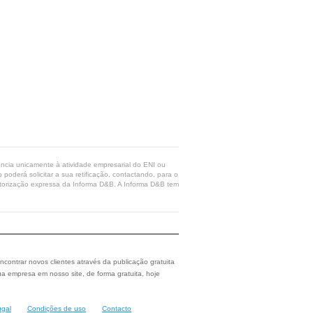
rência unicamente à atividade empresarial do ENI ou
poderá solicitar a sua retificação, contactando, para o
 autorização expressa da Informa D&B. A Informa D&B tem
ncontrar novos clientes através da publicação gratuita
a empresa em nosso site, de forma gratuita, hoje
ugal
Condições de uso
Contacto