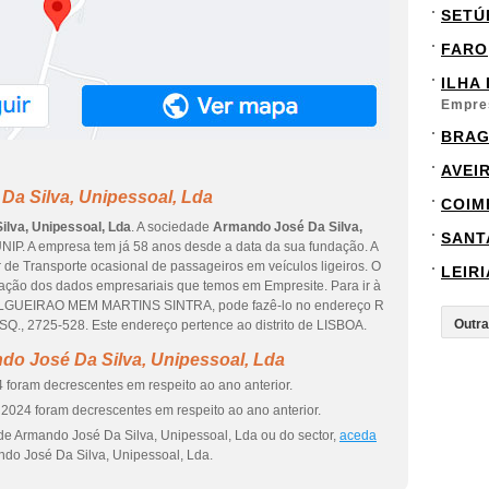
SETÚ
FARO
ILHA
Empre
BRA
AVEI
Da Silva, Unipessoal, Lda
COIM
lva, Unipessoal, Lda
. A sociedade
Armando José Da Silva,
SANT
IP. A empresa tem já 58 anos desde a data da sua fundação. A
 de Transporte ocasional de passageiros em veículos ligeiros. O
LEIRI
ização dos dados empresariais que temos em Empresite. Para ir à
 ALGUEIRAO MEM MARTINS SINTRA, pode fazê-lo no endereço R
 2725-528. Este endereço pertence ao distrito de LISBOA.
do José Da Silva, Unipessoal, Lda
 foram decrescentes em respeito ao ano anterior.
2024 foram decrescentes em respeito ao ano anterior.
de Armando José Da Silva, Unipessoal, Lda ou do sector,
aceda
do José Da Silva, Unipessoal, Lda.