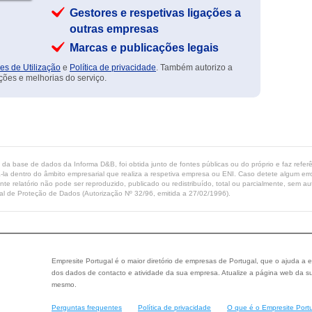
Gestores e respetivas ligações a
outras empresas
Marcas e publicações legais
es de Utilização
e
Política de privacidade
. Também autorizo a
ções e melhorias do serviço.
ta da base de dados da Informa D&B, foi obtida junto de fontes públicas ou do próprio e faz refe
-la dentro do âmbito empresarial que realiza a respetiva empresa ou ENI. Caso detete algum erro 
ente relatório não pode ser reproduzido, publicado ou redistribuído, total ou parcialmente, sem
l de Proteção de Dados (Autorização Nº 32/96, emitida a 27/02/1996).
Empresite Portugal é o maior diretório de empresas de Portugal, que o ajuda a e
dos dados de contacto e atividade da sua empresa. Atualize a página web da su
mesmo.
Perguntas frequentes
Política de privacidade
O que é o Empresite Port