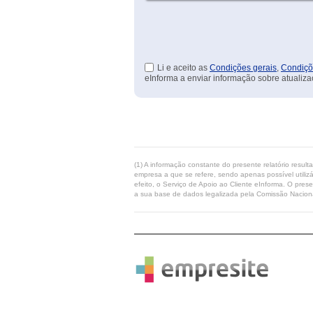
Li e aceito as
Condições gerais
,
Condiçõ
eInforma a enviar informação sobre atualiza
(1) A informação constante do presente relatório resul
empresa a que se refere, sendo apenas possível utilizá
efeito, o Serviço de Apoio ao Cliente eInforma. O pres
a sua base de dados legalizada pela Comissão Naciona