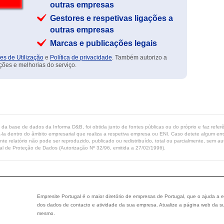
outras empresas
Gestores e respetivas ligações a
outras empresas
Marcas e publicações legais
es de Utilização
e
Política de privacidade
. Também autorizo a
ções e melhorias do serviço.
ta da base de dados da Informa D&B, foi obtida junto de fontes públicas ou do próprio e faz refe
-la dentro do âmbito empresarial que realiza a respetiva empresa ou ENI. Caso detete algum erro 
ente relatório não pode ser reproduzido, publicado ou redistribuído, total ou parcialmente, sem
l de Proteção de Dados (Autorização Nº 32/96, emitida a 27/02/1996).
Empresite Portugal é o maior diretório de empresas de Portugal, que o ajuda a e
dos dados de contacto e atividade da sua empresa. Atualize a página web da su
mesmo.