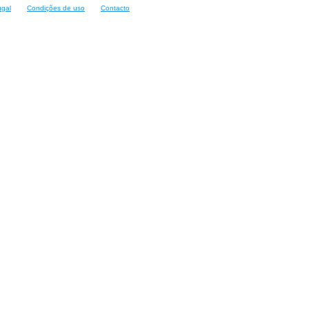
ugal
Condições de uso
Contacto