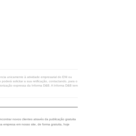
rência unicamente à atividade empresarial do ENI ou
poderá solicitar a sua retificação, contactando, para o
 autorização expressa da Informa D&B. A Informa D&B tem
ncontrar novos clientes através da publicação gratuita
a empresa em nosso site, de forma gratuita, hoje