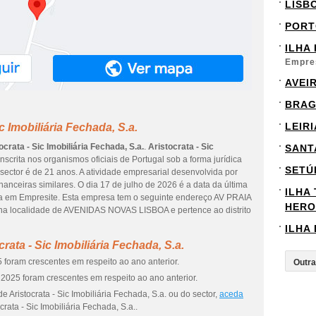
LISB
PORT
ILHA
Empre
AVEI
BRA
LEIRI
c Imobiliária Fechada, S.a.
ocrata - Sic Imobiliária Fechada, S.a.
.
Aristocrata - Sic
SANT
scrita nos organismos oficiais de Portugal sob a forma jurídica
SETÚ
sector é de 21 anos. A atividade empresarial desenvolvida por
nanceiras similares. O dia 17 de julho de 2026 é a data da última
ILHA
da em Empresite. Esta empresa tem o seguinte endereço AV PRAIA
HERO
na localidade de AVENIDAS NOVAS LISBOA e pertence ao distrito
ILHA
ata - Sic Imobiliária Fechada, S.a.
 foram crescentes em respeito ao ano anterior.
2025 foram crescentes em respeito ao ano anterior.
 Aristocrata - Sic Imobiliária Fechada, S.a. ou do sector,
aceda
crata - Sic Imobiliária Fechada, S.a..