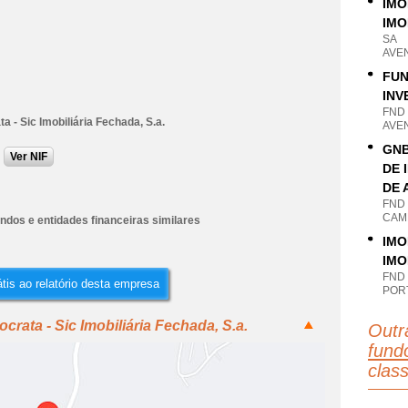
IMO
IMO
SA
AVEN
FUN
INV
FND
ta - Sic Imobiliária Fechada, S.a.
AVEN
GNB
Ver NIF
DE 
DE 
FND
CAM
undos e entidades financeiras similares
IMO
IMO
FND
tis ao relatório desta empresa
PORT
crata - Sic Imobiliária Fechada, S.a.
Outr
fundo
clas