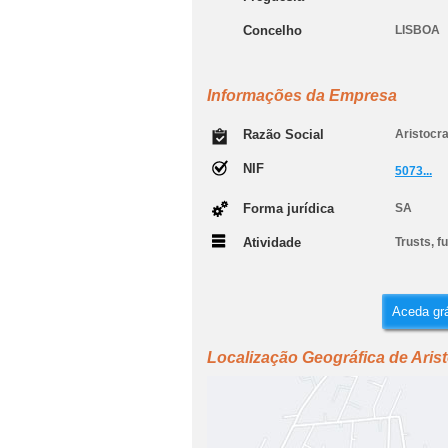
Concelho
LISBOA
Informações da Empresa
Razão Social
Aristocra
NIF
5073...
Forma jurídica
SA
Atividade
Trusts, f
Aceda grá
Localização Geográfica de Aristo