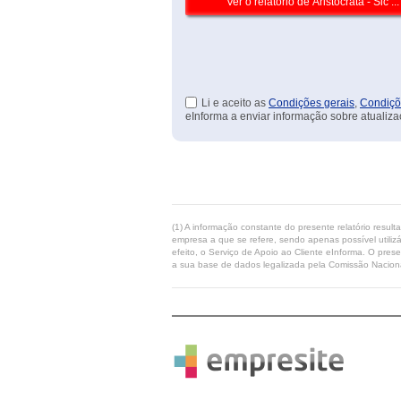
Li e aceito as
Condições gerais
,
Condiçõ
eInforma a enviar informação sobre atualiza
(1) A informação constante do presente relatório resul
empresa a que se refere, sendo apenas possível utilizá
efeito, o Serviço de Apoio ao Cliente eInforma. O pres
a sua base de dados legalizada pela Comissão Naciona