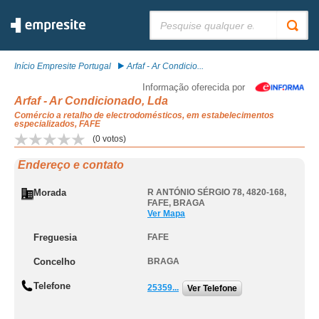
Pesquisar:
Início Empresite Portugal
Arfaf - Ar Condicio...
Informação oferecida por
Arfaf - Ar Condicionado, Lda
Comércio a retalho de electrodomésticos, em estabelecimentos
especializados, FAFE
(
0
votos)
Endereço e contato
Morada
R ANTÓNIO SÉRGIO 78, 4820-168
,
FAFE
,
BRAGA
Ver Mapa
Freguesia
FAFE
Concelho
BRAGA
Telefone
25359...
Ver Telefone