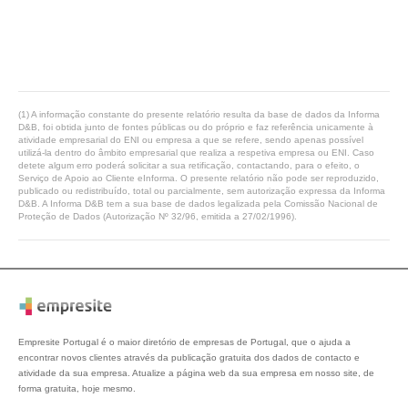
(1) A informação constante do presente relatório resulta da base de dados da Informa
D&B, foi obtida junto de fontes públicas ou do próprio e faz referência unicamente à
atividade empresarial do ENI ou empresa a que se refere, sendo apenas possível
utilizá-la dentro do âmbito empresarial que realiza a respetiva empresa ou ENI. Caso
detete algum erro poderá solicitar a sua retificação, contactando, para o efeito, o
Serviço de Apoio ao Cliente eInforma. O presente relatório não pode ser reproduzido,
publicado ou redistribuído, total ou parcialmente, sem autorização expressa da Informa
D&B. A Informa D&B tem a sua base de dados legalizada pela Comissão Nacional de
Proteção de Dados (Autorização Nº 32/96, emitida a 27/02/1996).
Empresite Portugal é o maior diretório de empresas de Portugal, que o ajuda a
encontrar novos clientes através da publicação gratuita dos dados de contacto e
atividade da sua empresa. Atualize a página web da sua empresa em nosso site, de
forma gratuita, hoje mesmo.