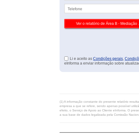
Telefone
Li e aceito as
Condições gerais
,
Condiçõ
eInforma a enviar informação sobre atualiza
(1) A informação constante do presente relatório resul
empresa a que se refere, sendo apenas possível utilizá
efeito, o Serviço de Apoio ao Cliente eInforma. O pres
a sua base de dados legalizada pela Comissão Naciona