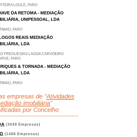
P
RTEIRA LOULE, FARO
HAVE DA RETOMA - MEDIAÇÃO
BILIÁRIA, UNIPESSOAL, LDA
P
TIMAO, FARO
LOGOS REAIS MEDIAÇÃO
BILIÁRIA, LDA
AO FREGUESIAS LAGOA CARVOEIRO
ARVE, FARO
RIQUES & TORNADA - MEDIAÇÃO
BILIÁRIA, LDA
TIMAO, FARO
as empresas de "
Atividades
ediação imobiliária
"
sificadas por Concelho
OA
(3049 Empresas)
O
(1488 Empresas)