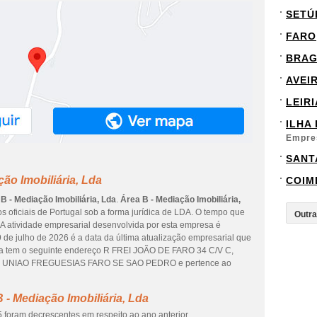
SETÚ
FARO
BRA
AVEI
LEIRI
ILHA
Empre
SANT
ão Imobiliária, Lda
COIM
B - Mediação Imobiliária, Lda
.
Área B - Mediação Imobiliária,
 oficiais de Portugal sob a forma jurídica de LDA. O tempo que
 A atividade empresarial desenvolvida por esta empresa é
9 de julho de 2026 é a data da última atualização empresarial que
sa tem o seguinte endereço R FREI JOÃO DE FARO 34 C/V C,
e de UNIAO FREGUESIAS FARO SE SAO PEDRO e pertence ao
 - Mediação Imobiliária, Lda
 foram decrescentes em respeito ao ano anterior.