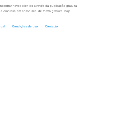
ncontrar novos clientes através da publicação gratuita
a empresa em nosso site, de forma gratuita, hoje
ugal
Condições de uso
Contacto