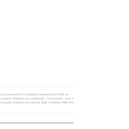
rência unicamente à atividade empresarial do ENI ou
poderá solicitar a sua retificação, contactando, para o
 autorização expressa da Informa D&B. A Informa D&B tem