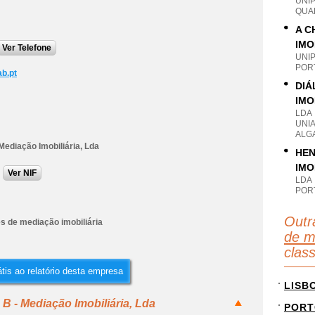
UNI
QUA
A C
IMO
Ver Telefone
UNI
POR
b.pt
DIÁ
IMO
LDA
UNI
ALG
Mediação Imobiliária, Lda
HEN
IMO
Ver NIF
LDA
POR
Outr
s de mediação imobiliária
de m
clas
tis ao relatório desta empresa
LISB
B - Mediação Imobiliária, Lda
PORT