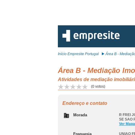
Início Empresite Portugal
Área B - Mediação 
Área B - Mediação Imob
Atividades de mediação imobil
(
0
votos)
Endereço e contato
Morada
R FREI J
SE SAO
Ver Mapa
Freguesia
UNIAO F