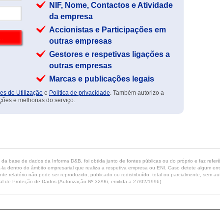
NIF, Nome, Contactos e Atividade
da empresa
Accionistas e Participações em
outras empresas
Gestores e respetivas ligações a
outras empresas
Marcas e publicações legais
es de Utilização
e
Política de privacidade
. Também autorizo a
ções e melhorias do serviço.
ta da base de dados da Informa D&B, foi obtida junto de fontes públicas ou do próprio e faz refe
-la dentro do âmbito empresarial que realiza a respetiva empresa ou ENI. Caso detete algum erro 
ente relatório não pode ser reproduzido, publicado ou redistribuído, total ou parcialmente, sem
l de Proteção de Dados (Autorização Nº 32/96, emitida a 27/02/1996).