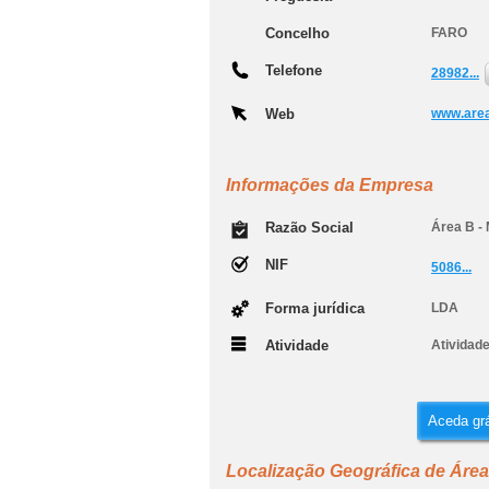
Concelho
FARO
Telefone
28982...
Web
www.area
Informações da Empresa
Razão Social
Área B - 
NIF
5086...
Forma jurídica
LDA
Atividade
Atividade
Aceda grá
Localização Geográfica de Área 