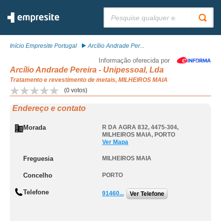
Pesquisar:
Início Empresite Portugal
Arcílio Andrade Per...
Informação oferecida por
Arcílio Andrade Pereira - Unipessoal, Lda
Tratamento e revestimento de metais, MILHEIROS MAIA
(
0
votos)
Endereço e contato
Morada
R DA AGRA 832, 4475-304
,
MILHEIROS MAIA
,
PORTO
Ver Mapa
Freguesia
MILHEIROS MAIA
Concelho
PORTO
Telefone
91460...
Ver Telefone