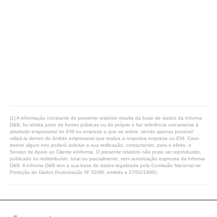
(1) A informação constante do presente relatório resulta da base de dados da Informa
D&B, foi obtida junto de fontes públicas ou do próprio e faz referência unicamente à
atividade empresarial do ENI ou empresa a que se refere, sendo apenas possível
utilizá-la dentro do âmbito empresarial que realiza a respetiva empresa ou ENI. Caso
detete algum erro poderá solicitar a sua retificação, contactando, para o efeito, o
Serviço de Apoio ao Cliente eInforma. O presente relatório não pode ser reproduzido,
publicado ou redistribuído, total ou parcialmente, sem autorização expressa da Informa
D&B. A Informa D&B tem a sua base de dados legalizada pela Comissão Nacional de
Proteção de Dados (Autorização Nº 32/96, emitida a 27/02/1996).