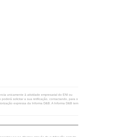
rência unicamente à atividade empresarial do ENI ou
poderá solicitar a sua retificação, contactando, para o
 autorização expressa da Informa D&B. A Informa D&B tem