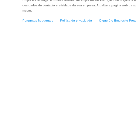
Empresite Portugal é o maior diretório de empresas de Portugal, que o ajuda a e
dos dados de contacto e atividade da sua empresa. Atualize a página web da su
mesmo.
Perguntas frequentes
Política de privacidade
O que é o Empresite Port