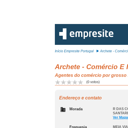
Início Empresite Portugal
Archete - Comércio
Archete - Comércio E 
Agentes do comércio por gross
(
0
votos)
Endereço e contato
Morada
R DAS C
SANTAR
Ver Mapa
Freguesia
MEIA VI