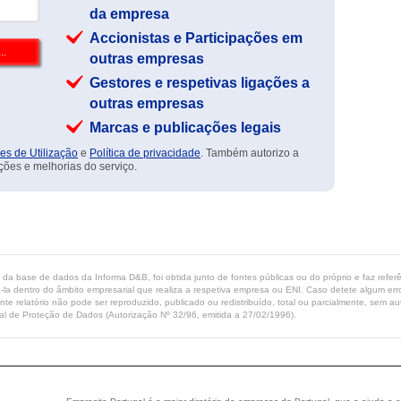
da empresa
Accionistas e Participações em
outras empresas
Gestores e respetivas ligações a
outras empresas
Marcas e publicações legais
es de Utilização
e
Política de privacidade
. Também autorizo a
ções e melhorias do serviço.
ta da base de dados da Informa D&B, foi obtida junto de fontes públicas ou do próprio e faz refe
-la dentro do âmbito empresarial que realiza a respetiva empresa ou ENI. Caso detete algum erro 
ente relatório não pode ser reproduzido, publicado ou redistribuído, total ou parcialmente, sem
l de Proteção de Dados (Autorização Nº 32/96, emitida a 27/02/1996).