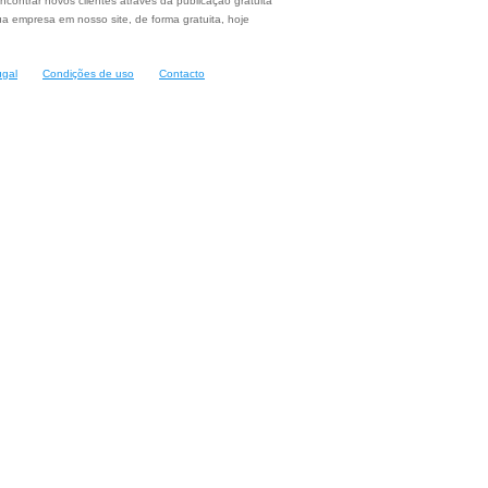
ncontrar novos clientes através da publicação gratuita
a empresa em nosso site, de forma gratuita, hoje
ugal
Condições de uso
Contacto