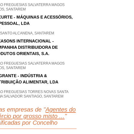
AO FREGUESIAS SALVATERRA MAGOS
OS, SANTAREM
URTE - MÁQUINAS E ACESSÓRIOS,
PESSOAL, LDA
P
SANTO ALCANENA, SANTAREM
EASONS INTERNACIONAL -
PANHIA DISTRIBUIDORA DE
DUTOS ORIENTAIS, S.A.
AO FREGUESIAS SALVATERRA MAGOS
OS, SANTAREM
GRANTE - INDÚSTRIA &
TRIBUIÇÃO ALIMENTAR, LDA
AO FREGUESIAS TORRES NOVAS SANTA
IA SALVADOR SANTIAGO, SANTAREM
as empresas de "
Agentes do
rcio por grosso misto ...
"
sificadas por Concelho