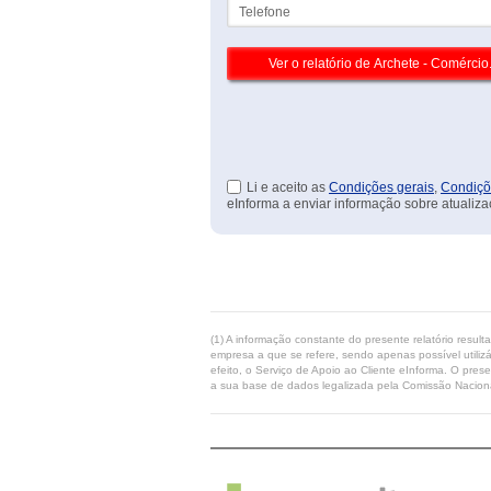
Telefone
Li e aceito as
Condições gerais
,
Condiçõ
eInforma a enviar informação sobre atualiza
(1) A informação constante do presente relatório resul
empresa a que se refere, sendo apenas possível utilizá
efeito, o Serviço de Apoio ao Cliente eInforma. O pres
a sua base de dados legalizada pela Comissão Naciona