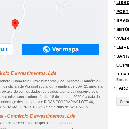
LISB
PORT
BRA
SETÚ
AVEI
LEIRI
SANT
COIM
rcio E Investimentos, Lda
ILHA
Empre
rchete - Comércio E Investimentos, Lda
.
Archete - Comércio E
smos oficiais de Portugal sob a forma jurídica de LDA. 25 anos é a
FARO
r. De acordo com os dados registados, a empresa desenvolve o
osso misto sem predominância. 18 de julho de 2026 é a data da
s. O endereço desta empresa é R DAS CONFRARIAS LOTE 46,
ade MEIA VIA TORRES NOVAS e ao distrito de SANTARÉM.
e - Comércio E Investimentos, Lda
 foram crescentes em respeito ao ano anterior.