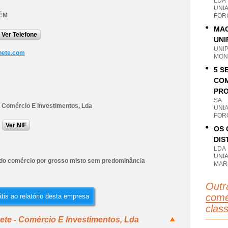
LDA
UNI
ÉM
FOR
MAC
Ver Telefone
UNI
UNI
hete.com
MON
5 S
COM
PRO
SA
- Comércio E Investimentos, Lda
UNI
FOR
Ver NIF
OS 
DIS
LDA
UNI
do comércio por grosso misto sem predominância
MAR
Outr
comé
tis ao relatório desta empresa
clas
ete - Comércio E Investimentos, Lda