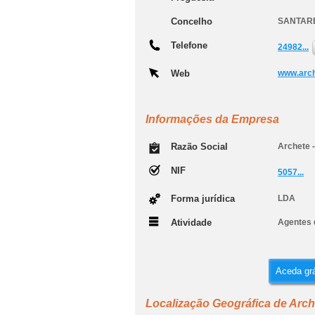
Concelho
SANTAR
Telefone
24982...
Web
www.arc
Informações da Empresa
Razão Social
Archete 
NIF
5057...
Forma jurídica
LDA
Atividade
Agentes 
Aceda grá
Localização Geográfica de Arch