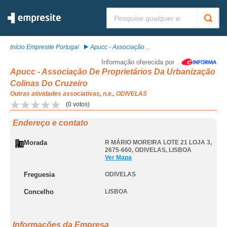
Pesquisar:
Início Empresite Portugal
Apucc - Associação ...
Informação oferecida por
Apucc - Associação De Proprietários Da Urbanização
Colinas Do Cruzeiro
Outras atividades associativas, n.e., ODIVELAS
(
0
votos)
Endereço e contato
Morada
R MÁRIO MOREIRA LOTE 21 LOJA 3,
2675-660
,
ODIVELAS
,
LISBOA
Ver Mapa
Freguesia
ODIVELAS
Concelho
LISBOA
Informações da Empresa