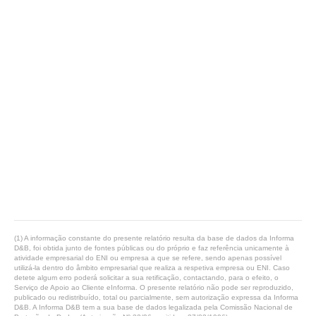
(1) A informação constante do presente relatório resulta da base de dados da Informa
D&B, foi obtida junto de fontes públicas ou do próprio e faz referência unicamente à
atividade empresarial do ENI ou empresa a que se refere, sendo apenas possível
utilizá-la dentro do âmbito empresarial que realiza a respetiva empresa ou ENI. Caso
detete algum erro poderá solicitar a sua retificação, contactando, para o efeito, o
Serviço de Apoio ao Cliente eInforma. O presente relatório não pode ser reproduzido,
publicado ou redistribuído, total ou parcialmente, sem autorização expressa da Informa
D&B. A Informa D&B tem a sua base de dados legalizada pela Comissão Nacional de