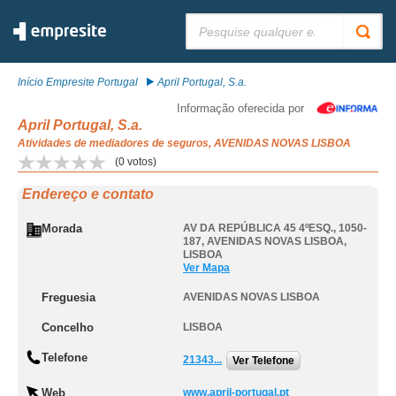
Pesquisar:
Início Empresite Portugal
April Portugal, S.a.
Informação oferecida por
April Portugal, S.a.
Atividades de mediadores de seguros, AVENIDAS NOVAS LISBOA
(
0
votos)
Endereço e contato
Morada
AV DA REPÚBLICA 45 4ºESQ., 1050-
187
,
AVENIDAS NOVAS LISBOA
,
LISBOA
Ver Mapa
Freguesia
AVENIDAS NOVAS LISBOA
Concelho
LISBOA
Telefone
21343...
Ver Telefone
Web
www.april-portugal.pt