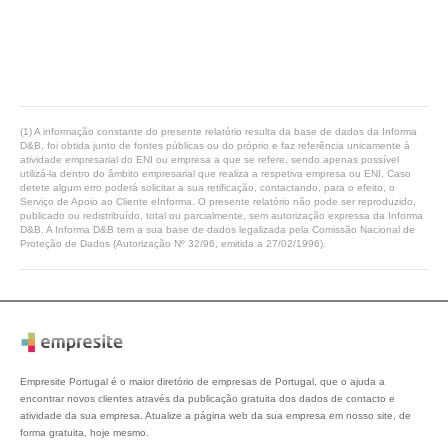
(1) A informação constante do presente relatório resulta da base de dados da Informa
D&B, foi obtida junto de fontes públicas ou do próprio e faz referência unicamente à
atividade empresarial do ENI ou empresa a que se refere, sendo apenas possível
utilizá-la dentro do âmbito empresarial que realiza a respetiva empresa ou ENI. Caso
detete algum erro poderá solicitar a sua retificação, contactando, para o efeito, o
Serviço de Apoio ao Cliente eInforma. O presente relatório não pode ser reproduzido,
publicado ou redistribuído, total ou parcialmente, sem autorização expressa da Informa
D&B. A Informa D&B tem a sua base de dados legalizada pela Comissão Nacional de
Proteção de Dados (Autorização Nº 32/96, emitida a 27/02/1996).
Empresite Portugal é o maior diretório de empresas de Portugal, que o ajuda a
encontrar novos clientes através da publicação gratuita dos dados de contacto e
atividade da sua empresa. Atualize a página web da sua empresa em nosso site, de
forma gratuita, hoje mesmo.