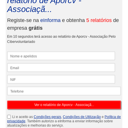
relatório de Aporcv -
Associaçã...
Registe-se na
eInforma
e obtenha
5 relatórios
de
empresa
grátis
Em 10 segundos terá acesso ao relatório de Aporcv - Associação Pelo
Cibervoluntariado
Nome e apelidos
Email
NIF
Telefone
Li e aceito as
Condições gerais
,
Condições de Utilização
e
Política de
privacidade
. Também autorizo a eInforma a enviar informação sobre
atualizações e melhorias do serviço.