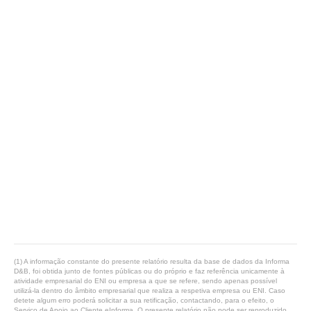
(1) A informação constante do presente relatório resulta da base de dados da Informa
D&B, foi obtida junto de fontes públicas ou do próprio e faz referência unicamente à
atividade empresarial do ENI ou empresa a que se refere, sendo apenas possível
utilizá-la dentro do âmbito empresarial que realiza a respetiva empresa ou ENI. Caso
detete algum erro poderá solicitar a sua retificação, contactando, para o efeito, o
Serviço de Apoio ao Cliente eInforma. O presente relatório não pode ser reproduzido,